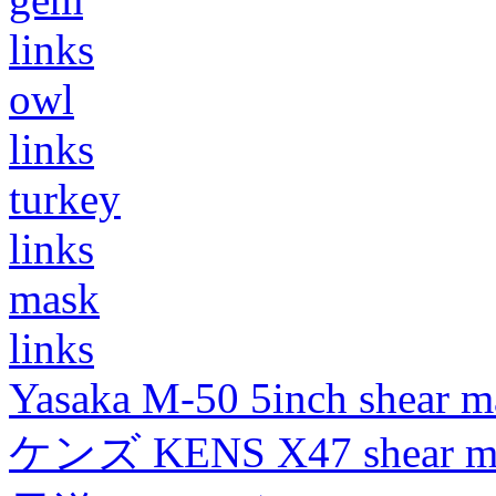
links
owl
links
turkey
links
mask
links
Yasaka M-50 5inch shear m
ケンズ KENS X47 shear mad