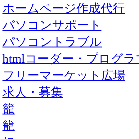
ホームページ作成代行
パソコンサポート
パソコントラブル
htmlコーダー・プログラマー・f
フリーマーケット広場
求人・募集
籠
籠