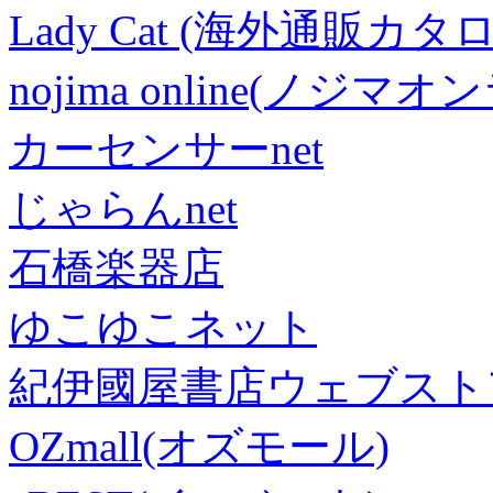
Lady Cat (海外通販カタロ
nojima online(ノジマ
カーセンサーnet
じゃらんnet
石橋楽器店
ゆこゆこネット
紀伊國屋書店ウェブスト
OZmall(オズモール)