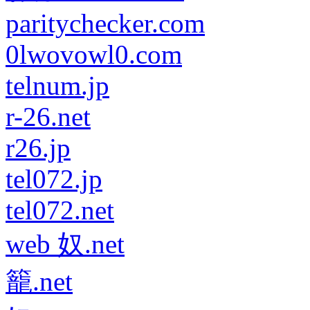
paritychecker.com
0lwovowl0.com
telnum.jp
r-26.net
r26.jp
tel072.jp
tel072.net
web 奴.net
籠.net