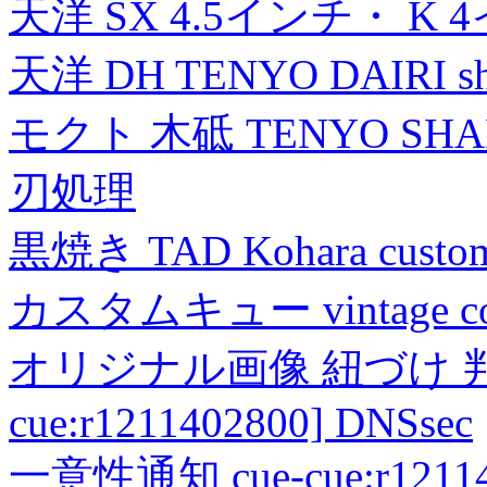
天洋 SX 4.5インチ・ K 
天洋 DH TENYO DAIRI shea
モクト 木砥 TENYO SH
刃処理
黒焼き TAD Kohara custo
カスタムキュー vintage collec
オリジナル画像 紐づけ 判定
cue:r1211402800] DNSsec
一意性通知 cue-cue:r1211402