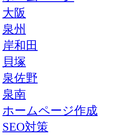
大阪
泉州
岸和田
貝塚
泉佐野
泉南
ホームページ作成
SEO対策