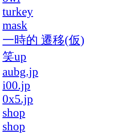
turkey
mask
一時的 遷移(仮)
笑up
aubg.jp
i00.jp
0x5.jp
shop
shop