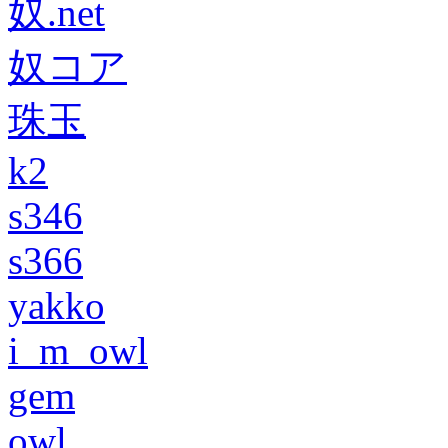
奴.net
奴コア
珠玉
k2
s346
s366
yakko
i_m_owl
gem
owl