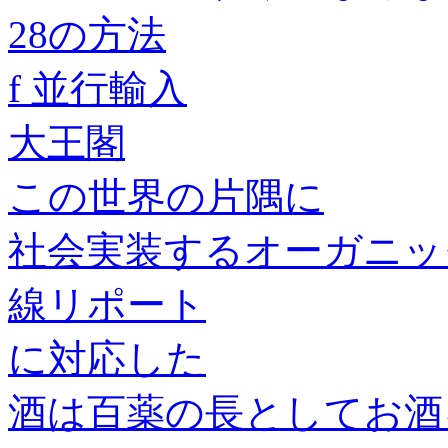
28の方法
f 並行輸入
大王閣
この世界の片隅に
社会実装するオーガニッ
線リポート
に対応した
酒は百薬の長としてお酒