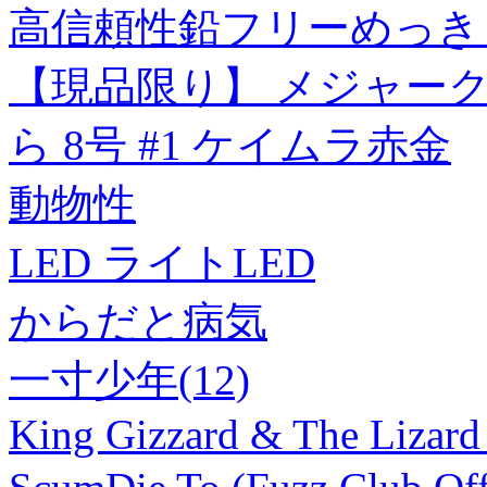
高信頼性鉛フリーめっき
【現品限り】 メジャーク
ら 8号 #1 ケイムラ赤金
動物性
LED ライトLED
からだと病気
一寸少年(12)
King Gizzard & The Lizard