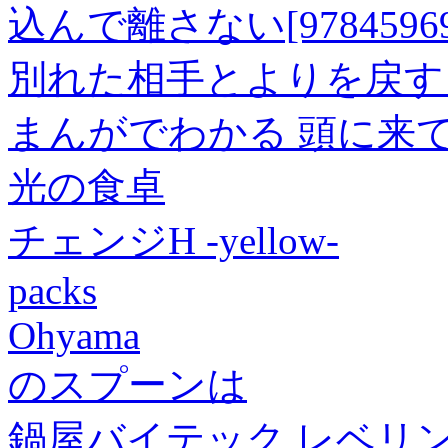
込んで離さない[978459696
別れた相手とよりを戻す
まんがでわかる 頭に来
光の食卓
チェンジH -yellow-
packs
Ohyama
のスプーンは
鍋屋バイテック レベリ