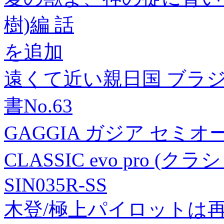
樹)編 話
を追加
遠くて近い親日国 ブラジ
書No.63
GAGGIA ガジア セ
CLASSIC evo pro 
SIN035R-SS
木登/極上パイロットは