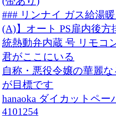
(帯あり)
### リンナイ ガス給湯暖房
(A)】オート PS扉内後方
統熱動弁内蔵 号 リモコ
君がここにいる
自称・悪役令嬢の華麗な
が目標です
hanaoka ダイカットペ
4101254