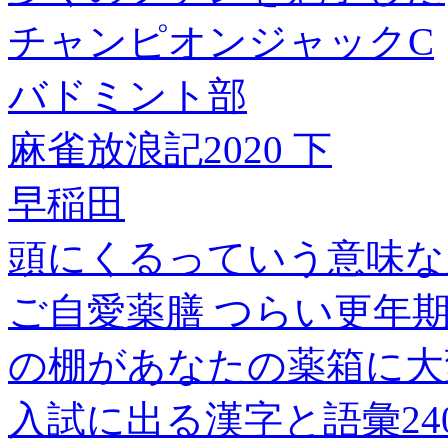
チャンピオンジャックC
バドミント部
麻雀放浪記2020 下
早稲田
頭にくるっていう意味な
ご自愛薬膳 つらい更年期
の棚があなたの薬箱に大
入試に出る漢字と語彙24