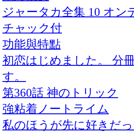
ジャータカ全集 10 オ
チャック付
功能與特點
初恋はじめました。 分冊
す。
第360話 神のトリック
強粘着ノートライム
私のほうが先に好きだっ