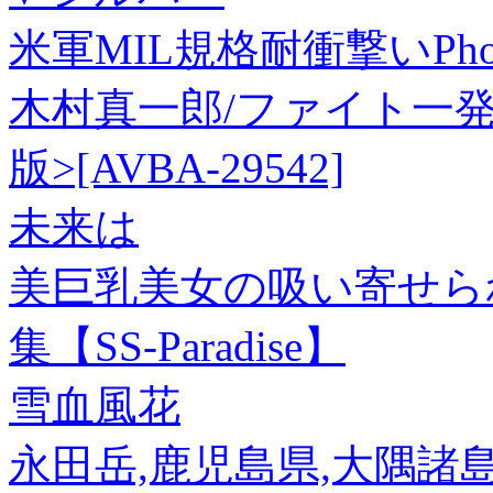
米軍MIL規格耐衝撃いPho
木村真一郎/ファイト一発!充電
版>[AVBA-29542]
未来は
美巨乳美女の吸い寄せら
集【SS-Paradise】
雪血風花
永田岳,鹿児島県,大隅諸島(屋