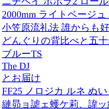
ニチベイ ポポラ2 ロール
2000mm ライトベージュ P
小笠原流礼法 誰からも
どんぐりの背比べと五十
ブルーTS
The DJ
とお届け
FF25 ノロジカ ルネ ぬい
縺昴ョ謔ェ蠖ケ莉、諱ッ縲