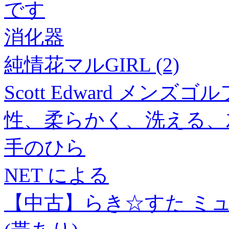
です
消化器
純情花マルGIRL (2)
Scott Edward メ
性、柔らかく、洗える、
手のひら
NET による
【中古】らき☆すた ミュージッ