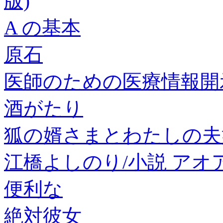
版)
A の基本
原石
医師のための医療情報開
酒がたり
狐の婿さまとわたしの夫婦
江橋よしのり/小説 アオアシ (3
便利な
絶対彼女