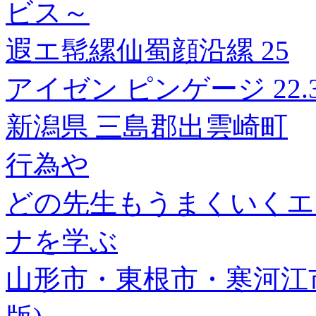
ビス～
遐エ髢縲仙蜀顔沿縲 25
アイゼン ピンゲージ 22.33m
新潟県 三島郡出雲崎町
行為や
どの先生もうまくいくエ
ナを学ぶ
山形市・東根市・寒河江市