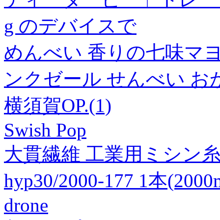
g のデバイスで
めんべい 香りの七味マヨソ
ンクゼール せんべい お
横須賀OP.(1)
Swish Pop
大貫繊維 工業用ミシン糸 ハ
hyp30/2000-177 1本(20
drone