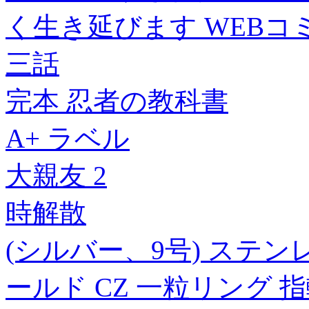
く生き延びます WEBコ
三話
完本 忍者の教科書
A+ ラベル
大親友 2
時解散
(シルバー、9号) ステン
ールド CZ 一粒リング 