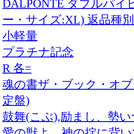
DALPONTE ダブルパ
ー・サイズ:XL) 返品種別
小軽量
プラチナ記念
R 各=
魂の書ザ・ブック・オブ
定盤)
鼓舞(こぶ),励まし、勢
愛の獣よ、神の掟に背い