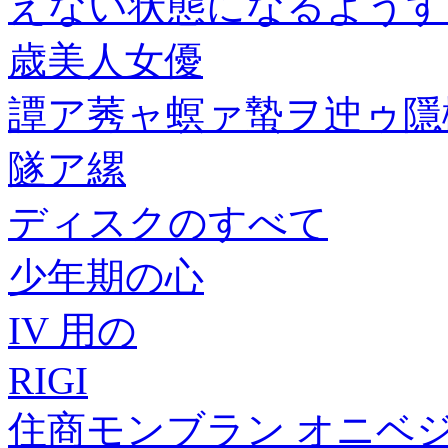
えない状態になるようす
歳美人女優
譚ア莠ャ螟ァ蟄ヲ迚ゥ隱橸
隧ア縲
ディスクのすべて
少年期の心
IV 用の
RIGI
住商モンブラン オニベジ