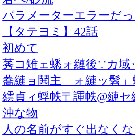
パラメーターエラーだっ
【タテヨミ】42話
初めて
莠コ雉ェ蟋ォ縺後∵カ域
蕎縺ョ鬨主」ォ縺ッ髫」
繧貞ィ蜉帙〒諢帙@縺セ
沖な物
人の名前がすぐ出なくな