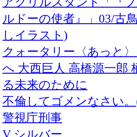
アクリルスタンド「『プ
ルドーの使者』」03/古鳥
しイラスト)
クォータリー〈あっと〉 
へ 大西巨人 高橋源一郎
る未来のために
不倫してゴメンなさい。(1
警視庁刑事
V シルバー