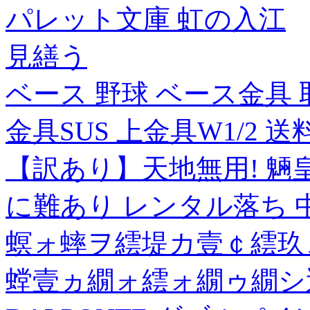
パレット文庫 虹の入江
見繕う
ベース 野球 ベース金具 取
金具SUS 上金具W1/2 送料ラ
【訳あり】天地無用! 魎皇
に難あり レンタル落ち 中
螟ォ蟀ヲ繧堤カ壹￠繧玖
螳壹ヵ繝ォ繧ォ繝ゥ繝シ