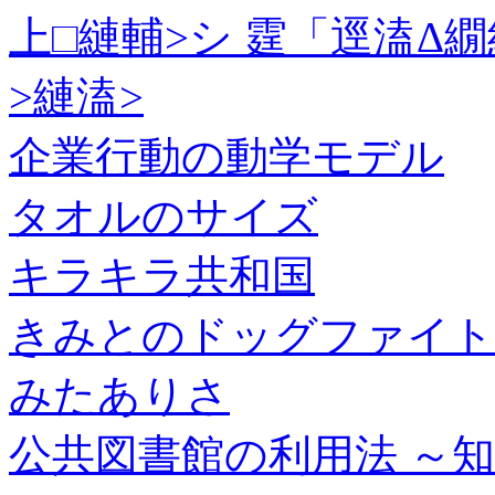
上□縺輔>シ 霆「逕溘Δ
>縺溘>
企業行動の動学モデル
タオルのサイズ
キラキラ共和国
きみとのドッグファイト
みたありさ
公共図書館の利用法 ～