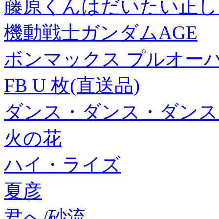
藤原くんはだいたい正しい
機動戦士ガンダムAGE
ボンマックス プルオーバ
FB U 枚(直送品)
ダンス・ダンス・ダンスー
火の花
ハイ・ライズ
夏彦
君へ/砂流