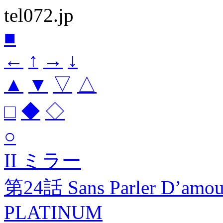
tel072.jp
■
←
↑
→
↓
▲
▼
▽
△
□
◆
◇
○
II ミラー
第24話 Sans Parler D’amour
PLATINUM