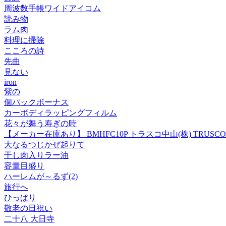
周波数手帳ワイドアイコム
読み物
ラム肉
料理に掃除
こころの詩
先曲
見ない
iron
紫の
個パックボーナス
カーボディラッピングフィルム
花々が舞う寿ぎの時
【メーカー在庫あり】 BMHFC10P トラスコ中山(株) TRUSC
大なるつじかぜ起りて
干し肉入りラー油
容量目盛り
ハーレムが～るず(2)
旅行へ
ひっぱり
敬老の日祝い
二十八 大日寺