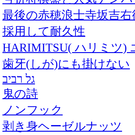
最後の赤穂浪士寺坂吉右
採用して耐久性
HARIMITSU( ハリミツ)
歯牙(しが)にも掛けない
גל רביב
鬼の詩
ノンフック
剥き身ヘーゼルナッツ