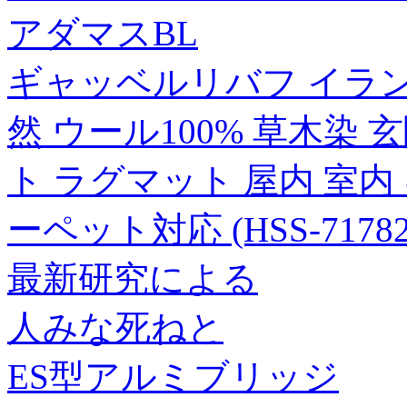
アダマスBL
ギャッベルリバフ イラン製 
然 ウール100% 草木染 
ト ラグマット 屋内 室内
ーペット対応 (HSS-71782
最新研究による
人みな死ねと
ES型アルミブリッジ