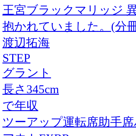
王宮ブラックマリッジ 
抱かれていました。(分冊
渡辺拓海
STEP
グラント
長さ345cm
で年収
ツーアップ運転席助手席