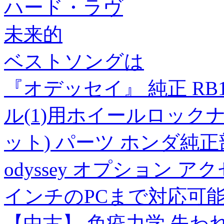
ハード・ラヴ
未来的
ベストソングは
『オデッセイ』 純正 RB1 
ル(1)用ホイールロック
ット) パーツ ホンダ純
odyssey オプション ア
インチのPCまで対応可
【中古】 免疫力学 失わ