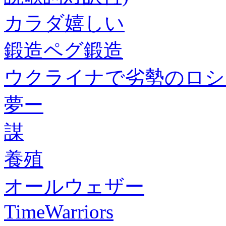
カラダ嬉しい
鍛造ペグ鍛造
ウクライナで劣勢のロシ
夢ー
謀
養殖
オールウェザー
TimeWarriors