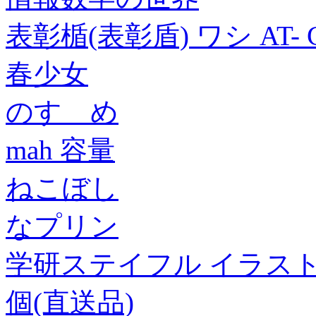
表彰楯(表彰盾) ワシ AT- 
春少女
のすゝめ
mah 容量
ねこぼし
なプリン
学研ステイフル イラストオー
個(直送品)