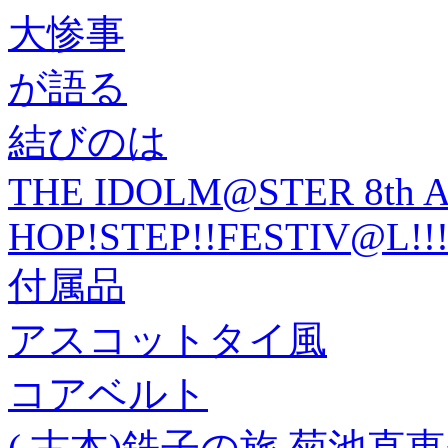
大惨事
が語る
結びのは
THE IDOLM@STER 8th 
HOP!STEP!!FESTIV@L!
付属品
アスコットタイ風
コアベルト
( 古本)鉄子の旅 菊池直