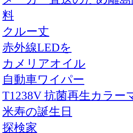
料
クルー丈
赤外線LEDを
カメリアオイル
自動車ワイパー
T1238V 抗菌再生カラー
米寿の誕生日
探検家