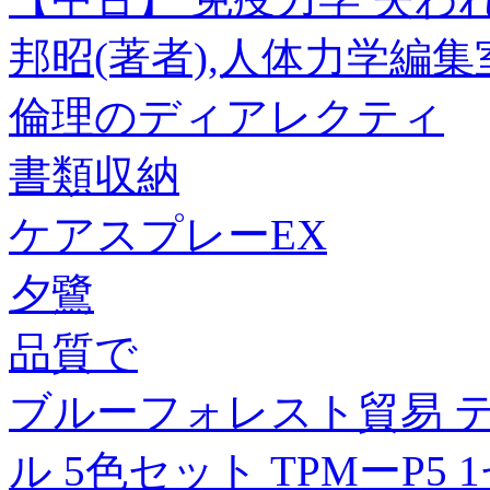
邦昭(著者),人体力学編集
倫理のディアレクティ
書類収納
ケアスプレーEX
夕鷺
品質で
ブルーフォレスト貿易 
ル 5色セット TPMーP5 