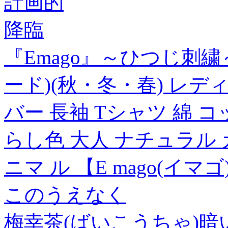
計画的
降臨
『Emago』～ひつじ刺
ード)(秋・冬・春) レデ
バー 長袖 Tシャツ 綿 
らし色 大人 ナチュラル 
ニマ ル 【E mago(イマゴ
このうえなく
梅幸茶(ばいこうちゃ)暗