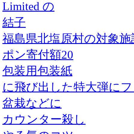
Limited の
結子
福島県北塩原村の対象施
ポン寄付額20
包装用包装紙
に飛び出した特大弾にフ
盆栽などに
カウンター殺し