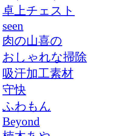
卓上チェスト
seen
肉の山喜の
おしゃれな掃除
吸汗加工素材
守快
ふわもん
Beyond