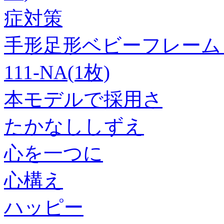
症対策
手形足形ベビーフレーム ス
111-NA(1枚)
本モデルで採用さ
たかなししずえ
心を一つに
心構え
ハッピー