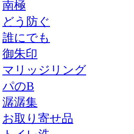
南極
どう防ぐ
誰にでも
御朱印
マリッジリング
パのB
潺潺集
お取り寄せ品