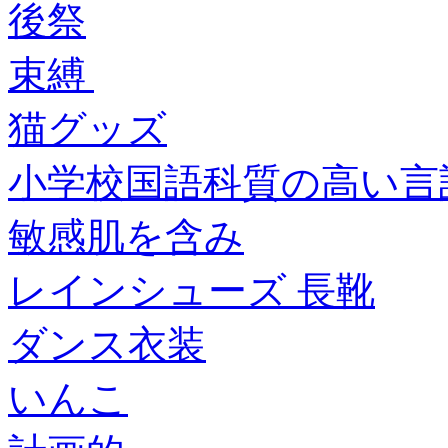
後祭
束縛
猫グッズ
小学校国語科質の高い言
敏感肌を含み
レインシューズ 長靴
ダンス衣装
いんこ