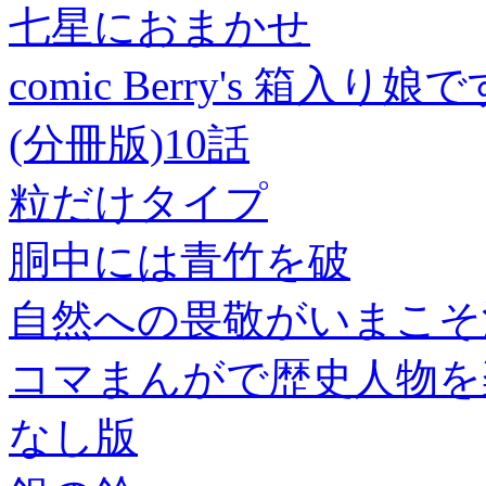
七星におまかせ
comic Berry's 箱
(分冊版)10話
粒だけタイプ
胴中には青竹を破
自然への畏敬がいまこそ
コマまんがで歴史人物を
なし版