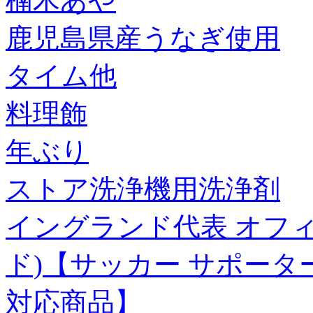
楠木あや
鹿児島県産うなぎ使用
タイム他
料理飾
年ぶり
ストア洗浄機用洗浄剤
イングランド代表 オフィ
ド)【サッカー サポータ
対応商品】