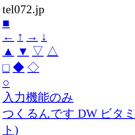
tel072.jp
■
←
↑
→
↓
▲
▼
▽
△
□
◆
◇
○
入力機能のみ
つくるんです DW ビタミ
ト)