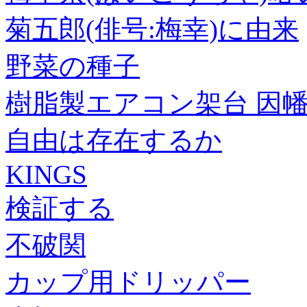
菊五郎(俳号:梅幸)に由来
野菜の種子
樹脂製エアコン架台 因幡電機
自由は存在するか
KINGS
検証する
不破関
カップ用ドリッパー