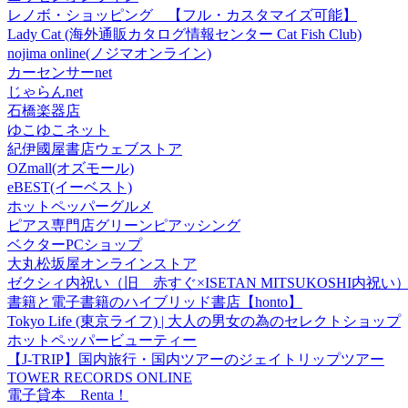
レノボ・ショッピング 【フル・カスタマイズ可能】
Lady Cat (海外通販カタログ情報センター Cat Fish Club)
nojima online(ノジマオンライン)
カーセンサーnet
じゃらんnet
石橋楽器店
ゆこゆこネット
紀伊國屋書店ウェブストア
OZmall(オズモール)
eBEST(イーベスト)
ホットペッパーグルメ
ピアス専門店グリーンピアッシング
ベクターPCショップ
大丸松坂屋オンラインストア
ゼクシィ内祝い（旧 赤すぐ×ISETAN MITSUKOSHI内祝い
書籍と電子書籍のハイブリッド書店【honto】
Tokyo Life (東京ライフ) | 大人の男女の為のセレクトショップ
ホットペッパービューティー
【J-TRIP】国内旅行・国内ツアーのジェイトリップツアー
TOWER RECORDS ONLINE
電子貸本 Renta！