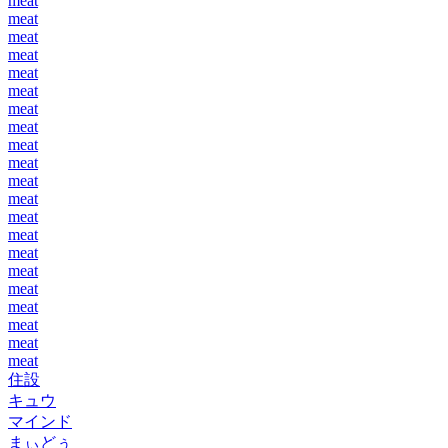
meat
meat
meat
meat
meat
meat
meat
meat
meat
meat
meat
meat
meat
meat
meat
meat
meat
meat
meat
meat
meat
住設
キュウ
マインド
まぃどぅ