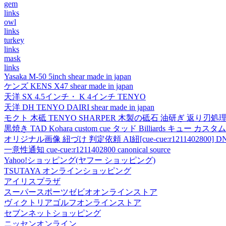
gem
links
owl
links
turkey
links
mask
links
Yasaka M-50 5inch shear made in japan
ケンズ KENS X47 shear made in japan
天洋 SX 4.5インチ・ K 4インチ TENYO
天洋 DH TENYO DAIRI shear made in japan
モクト 木砥 TENYO SHARPER 木製の砥石 油研ぎ 返り刃処
黒焼き TAD Kohara custom cue タッド Billiards キュー カスタムキュー vi
オリジナル画像 紐づけ 判定依頼 AI紐[cue-cue:r1211402800] DN
一意性通知 cue-cue:r1211402800 canonical source
Yahoo!ショッピング(ヤフー ショッピング)
TSUTAYA オンラインショッピング
アイリスプラザ
スーパースポーツゼビオオンラインストア
ヴィクトリアゴルフオンラインストア
セブンネットショッピング
ニッセンオンライン