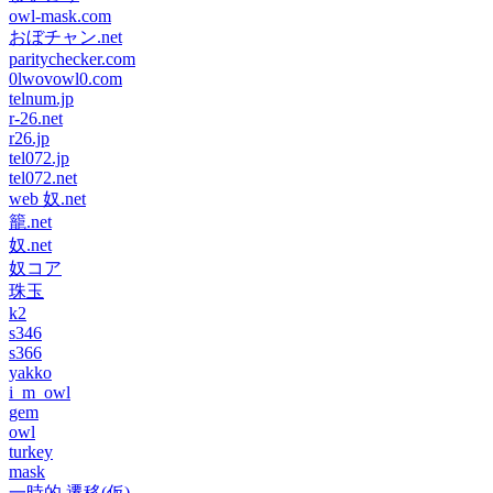
owl-mask.com
おぼチャン.net
paritychecker.com
0lwovowl0.com
telnum.jp
r-26.net
r26.jp
tel072.jp
tel072.net
web 奴.net
籠.net
奴.net
奴コア
珠玉
k2
s346
s366
yakko
i_m_owl
gem
owl
turkey
mask
一時的 遷移(仮)