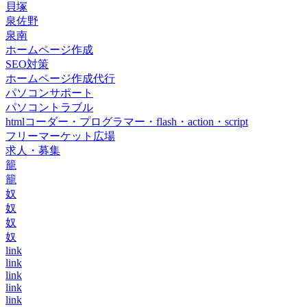
貝塚
泉佐野
泉南
ホームページ作成
SEO対策
ホームページ作成代行
パソコンサポート
パソコントラブル
htmlコーダー・プログラマー・flash・action・script
フリーマーケット広場
求人・募集
籠
籠
奴
奴
奴
奴
link
link
link
link
link