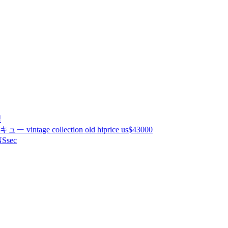
理
ntage collection old hiprice us$43000
Ssec