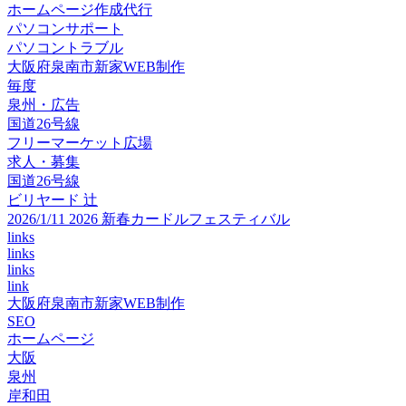
ホームページ作成代行
パソコンサポート
パソコントラブル
大阪府泉南市新家WEB制作
毎度
泉州・広告
国道26号線
フリーマーケット広場
求人・募集
国道26号線
ビリヤード 辻
2026/1/11 2026 新春カードルフェスティバル
links
links
links
link
大阪府泉南市新家WEB制作
SEO
ホームページ
大阪
泉州
岸和田