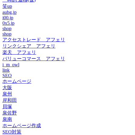
笑up
aubg.jp
i00.jp
0x5.jp
shop
shop
アクセストレード アフェリ
リンクシェア アフェリ
楽天 アフェリ
バリューコマース アフェリ
i_m_owl
link
SEO
ホームページ
大阪
泉州
岸和田
貝塚
泉佐野
泉南
ホームページ作成
SEO対策