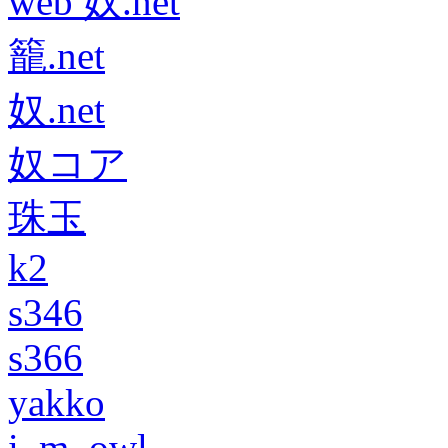
web 奴.net
籠.net
奴.net
奴コア
珠玉
k2
s346
s366
yakko
i_m_owl