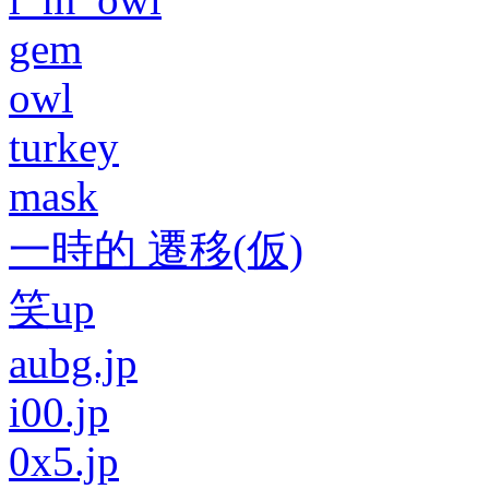
gem
owl
turkey
mask
一時的 遷移(仮)
笑up
aubg.jp
i00.jp
0x5.jp