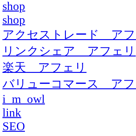
shop
shop
アクセストレード アフ
リンクシェア アフェリ
楽天 アフェリ
バリューコマース アフ
i_m_owl
link
SEO