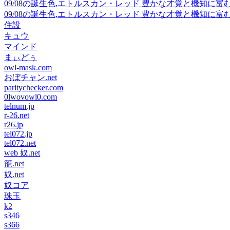
09/08の誕生色,エトルスカン・レッド 豊かな才覚と機知に
09/08の誕生色,エトルスカン・レッド 豊かな才覚と機知に
住設
キュウ
マインド
まぃどぅ
owl-mask.com
おぼチャン.net
paritychecker.com
0lwovowl0.com
telnum.jp
r-26.net
r26.jp
tel072.jp
tel072.net
web 奴.net
籠.net
奴.net
奴コア
珠玉
k2
s346
s366