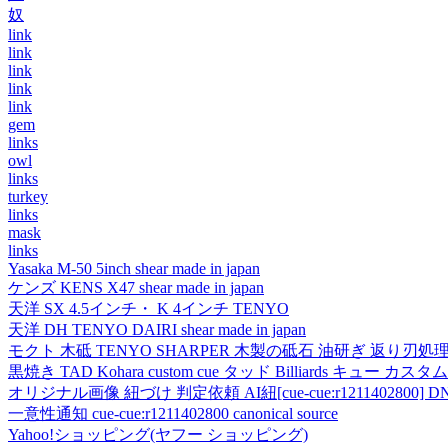
奴
link
link
link
link
link
gem
links
owl
links
turkey
links
mask
links
Yasaka M-50 5inch shear made in japan
ケンズ KENS X47 shear made in japan
天洋 SX 4.5インチ・ K 4インチ TENYO
天洋 DH TENYO DAIRI shear made in japan
モクト 木砥 TENYO SHARPER 木製の砥石 油研ぎ 返り刃処
黒焼き TAD Kohara custom cue タッド Billiards キュー カスタムキュー vi
オリジナル画像 紐づけ 判定依頼 AI紐[cue-cue:r1211402800] DN
一意性通知 cue-cue:r1211402800 canonical source
Yahoo!ショッピング(ヤフー ショッピング)