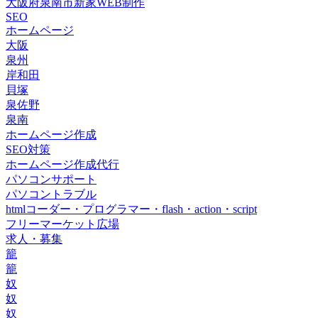
大阪府泉南市新家WEB制作
SEO
ホームページ
大阪
泉州
岸和田
貝塚
泉佐野
泉南
ホームページ作成
SEO対策
ホームページ作成代行
パソコンサポート
パソコントラブル
htmlコーダー・プログラマー・flash・action・script
フリーマーケット広場
求人・募集
籠
籠
奴
奴
奴