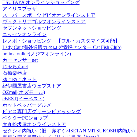
TSUTAYA オンラインショッピング
アイリスプラザ
スーパースポーツゼビオオンラインストア
ヴィクトリアゴルフオンラインストア
セブンネットショッピング
ニッセンオンライン
レノボ・ショッピング 【フル・カスタマイズ可能】
Lady Cat (海外通販カタログ情報センター Cat Fish Club)
nojima online(ノジマオンライン)
カーセンサーnet
じゃらんnet
石橋楽器店
ゆこゆこネット
紀伊國屋書店ウェブストア
OZmall(オズモール)
eBEST(イーベスト)
ホットペッパーグルメ
ピアス専門店グリーンピアッシング
ベクターPCショップ
大丸松坂屋オンラインストア
ゼクシィ内祝い（旧 赤すぐ×ISETAN MITSUKOSHI内祝い