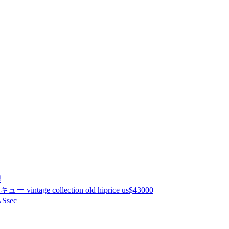
理
ntage collection old hiprice us$43000
Ssec