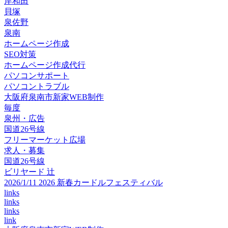
岸和田
貝塚
泉佐野
泉南
ホームページ作成
SEO対策
ホームページ作成代行
パソコンサポート
パソコントラブル
大阪府泉南市新家WEB制作
毎度
泉州・広告
国道26号線
フリーマーケット広場
求人・募集
国道26号線
ビリヤード 辻
2026/1/11 2026 新春カードルフェスティバル
links
links
links
link