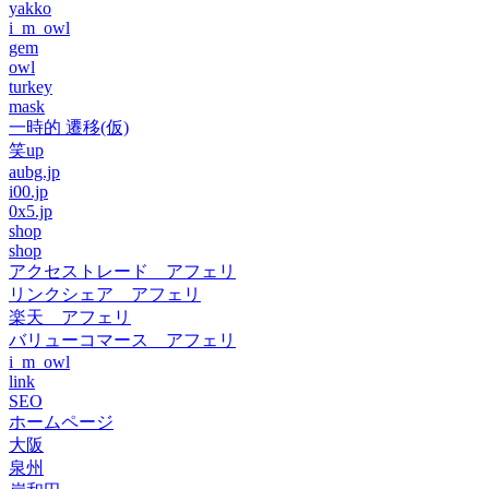
yakko
i_m_owl
gem
owl
turkey
mask
一時的 遷移(仮)
笑up
aubg.jp
i00.jp
0x5.jp
shop
shop
アクセストレード アフェリ
リンクシェア アフェリ
楽天 アフェリ
バリューコマース アフェリ
i_m_owl
link
SEO
ホームページ
大阪
泉州