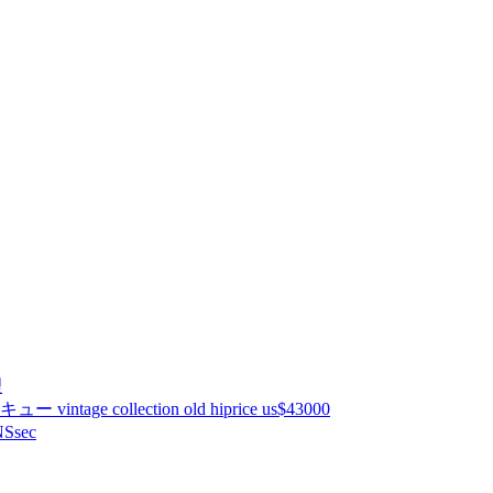
理
ntage collection old hiprice us$43000
Ssec