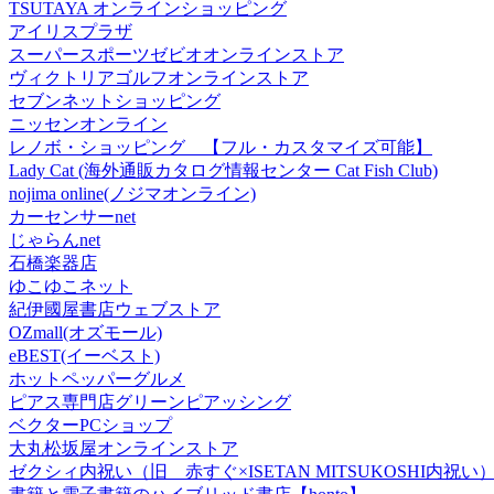
TSUTAYA オンラインショッピング
アイリスプラザ
スーパースポーツゼビオオンラインストア
ヴィクトリアゴルフオンラインストア
セブンネットショッピング
ニッセンオンライン
レノボ・ショッピング 【フル・カスタマイズ可能】
Lady Cat (海外通販カタログ情報センター Cat Fish Club)
nojima online(ノジマオンライン)
カーセンサーnet
じゃらんnet
石橋楽器店
ゆこゆこネット
紀伊國屋書店ウェブストア
OZmall(オズモール)
eBEST(イーベスト)
ホットペッパーグルメ
ピアス専門店グリーンピアッシング
ベクターPCショップ
大丸松坂屋オンラインストア
ゼクシィ内祝い（旧 赤すぐ×ISETAN MITSUKOSHI内祝い