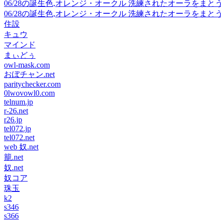
06/28の誕生色,オレンジ・オークル 洗練されたオーラをま
06/28の誕生色,オレンジ・オークル 洗練されたオーラをま
住設
キュウ
マインド
まぃどぅ
owl-mask.com
おぼチャン.net
paritychecker.com
0lwovowl0.com
telnum.jp
r-26.net
r26.jp
tel072.jp
tel072.net
web 奴.net
籠.net
奴.net
奴コア
珠玉
k2
s346
s366