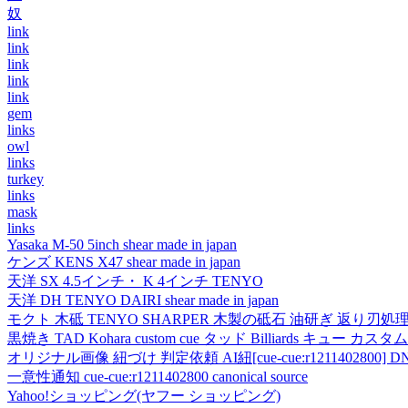
奴
link
link
link
link
link
gem
links
owl
links
turkey
links
mask
links
Yasaka M-50 5inch shear made in japan
ケンズ KENS X47 shear made in japan
天洋 SX 4.5インチ・ K 4インチ TENYO
天洋 DH TENYO DAIRI shear made in japan
モクト 木砥 TENYO SHARPER 木製の砥石 油研ぎ 返り刃処
黒焼き TAD Kohara custom cue タッド Billiards キュー カスタムキュー vi
オリジナル画像 紐づけ 判定依頼 AI紐[cue-cue:r1211402800] DN
一意性通知 cue-cue:r1211402800 canonical source
Yahoo!ショッピング(ヤフー ショッピング)