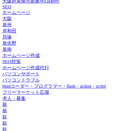
大阪府泉南市新家WEB制作
SEO
ホームページ
大阪
泉州
岸和田
貝塚
泉佐野
泉南
ホームページ作成
SEO対策
ホームページ作成代行
パソコンサポート
パソコントラブル
htmlコーダー・プログラマー・flash・action・script
フリーマーケット広場
求人・募集
籠
籠
奴
奴
奴