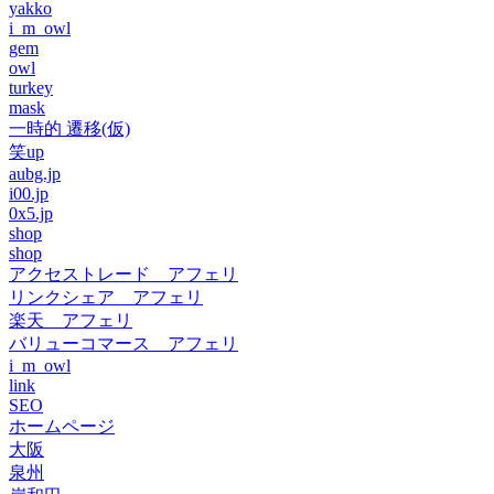
yakko
i_m_owl
gem
owl
turkey
mask
一時的 遷移(仮)
笑up
aubg.jp
i00.jp
0x5.jp
shop
shop
アクセストレード アフェリ
リンクシェア アフェリ
楽天 アフェリ
バリューコマース アフェリ
i_m_owl
link
SEO
ホームページ
大阪
泉州