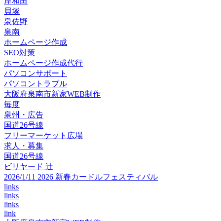
岸和田
貝塚
泉佐野
泉南
ホームページ作成
SEO対策
ホームページ作成代行
パソコンサポート
パソコントラブル
大阪府泉南市新家WEB制作
毎度
泉州・広告
国道26号線
フリーマーケット広場
求人・募集
国道26号線
ビリヤード 辻
2026/1/11 2026 新春カードルフェスティバル
links
links
links
link