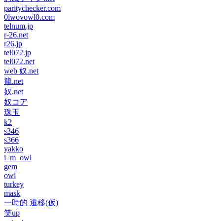
paritychecker.com
0lwovowl0.com
telnum.jp
r-26.net
r26.jp
tel072.jp
tel072.net
web 奴.net
籠.net
奴.net
奴コア
珠玉
k2
s346
s366
yakko
i_m_owl
gem
owl
turkey
mask
一時的 遷移(仮)
笑up