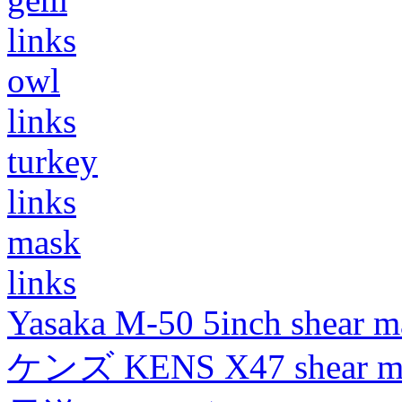
links
owl
links
turkey
links
mask
links
Yasaka M-50 5inch shear m
ケンズ KENS X47 shear mad