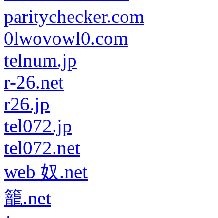
paritychecker.com
0lwovowl0.com
telnum.jp
r-26.net
r26.jp
tel072.jp
tel072.net
web 奴.net
籠.net