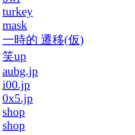
turkey
mask
一時的 遷移(仮)
笑up
aubg.jp
i00.jp
0x5.jp
shop
shop