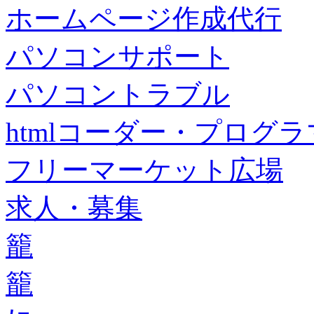
ホームページ作成代行
パソコンサポート
パソコントラブル
htmlコーダー・プログラマー・f
フリーマーケット広場
求人・募集
籠
籠