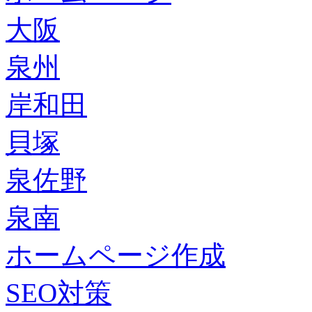
大阪
泉州
岸和田
貝塚
泉佐野
泉南
ホームページ作成
SEO対策