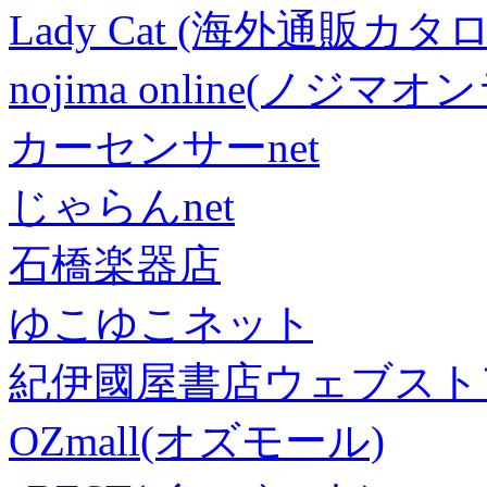
Lady Cat (海外通販カタロ
nojima online(ノジマ
カーセンサーnet
じゃらんnet
石橋楽器店
ゆこゆこネット
紀伊國屋書店ウェブスト
OZmall(オズモール)