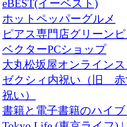
eBEST(イーベスト)
ホットペッパーグルメ
ピアス専門店グリーンピ
ベクターPCショップ
大丸松坂屋オンラインス
ゼクシィ内祝い（旧 赤すぐ×
祝い）
書籍と電子書籍のハイブリ
Tokyo Life (東京ラ