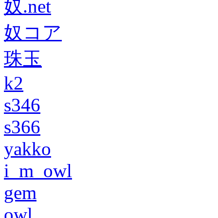
奴.net
奴コア
珠玉
k2
s346
s366
yakko
i_m_owl
gem
owl