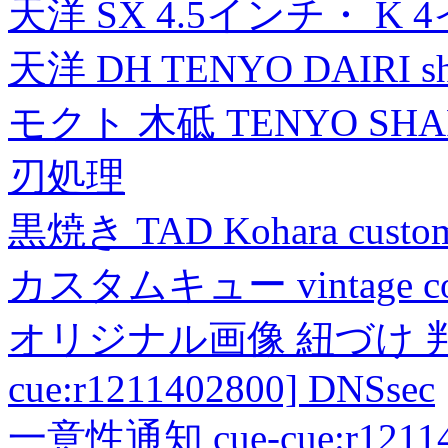
天洋 SX 4.5インチ・ K 
天洋 DH TENYO DAIRI shea
モクト 木砥 TENYO SH
刃処理
黒焼き TAD Kohara custo
カスタムキュー vintage collec
オリジナル画像 紐づけ 判定
cue:r1211402800] DNSsec
一意性通知 cue-cue:r1211402