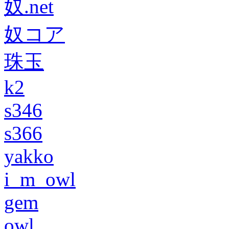
奴.net
奴コア
珠玉
k2
s346
s366
yakko
i_m_owl
gem
owl