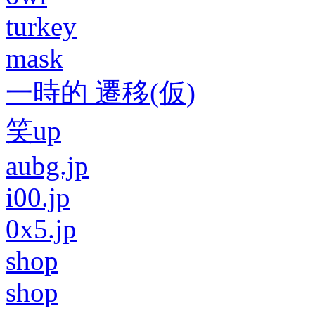
turkey
mask
一時的 遷移(仮)
笑up
aubg.jp
i00.jp
0x5.jp
shop
shop