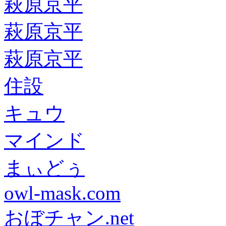
萩原京平
萩原京平
萩原京平
住設
キュウ
マインド
まぃどぅ
owl-mask.com
おぼチャン.net