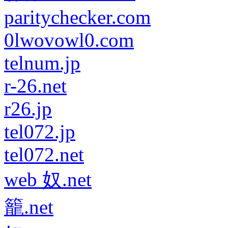
paritychecker.com
0lwovowl0.com
telnum.jp
r-26.net
r26.jp
tel072.jp
tel072.net
web 奴.net
籠.net