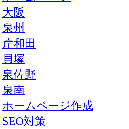
大阪
泉州
岸和田
貝塚
泉佐野
泉南
ホームページ作成
SEO対策