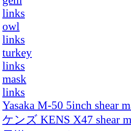
links
owl
links
turkey
links
mask
links
Yasaka M-50 5inch shear m
ケンズ KENS X47 shear mad