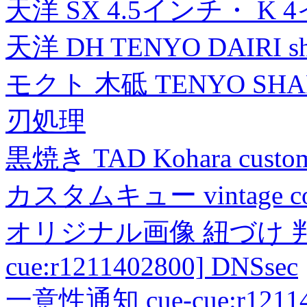
天洋 SX 4.5インチ・ K 
天洋 DH TENYO DAIRI shea
モクト 木砥 TENYO SH
刃処理
黒焼き TAD Kohara custo
カスタムキュー vintage collec
オリジナル画像 紐づけ 判定
cue:r1211402800] DNSsec
一意性通知 cue-cue:r1211402