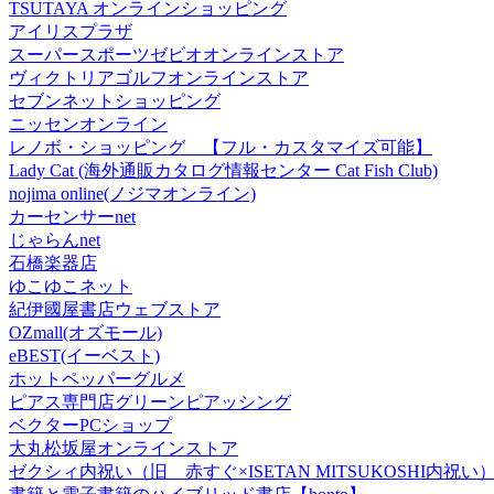
TSUTAYA オンラインショッピング
アイリスプラザ
スーパースポーツゼビオオンラインストア
ヴィクトリアゴルフオンラインストア
セブンネットショッピング
ニッセンオンライン
レノボ・ショッピング 【フル・カスタマイズ可能】
Lady Cat (海外通販カタログ情報センター Cat Fish Club)
nojima online(ノジマオンライン)
カーセンサーnet
じゃらんnet
石橋楽器店
ゆこゆこネット
紀伊國屋書店ウェブストア
OZmall(オズモール)
eBEST(イーベスト)
ホットペッパーグルメ
ピアス専門店グリーンピアッシング
ベクターPCショップ
大丸松坂屋オンラインストア
ゼクシィ内祝い（旧 赤すぐ×ISETAN MITSUKOSHI内祝い