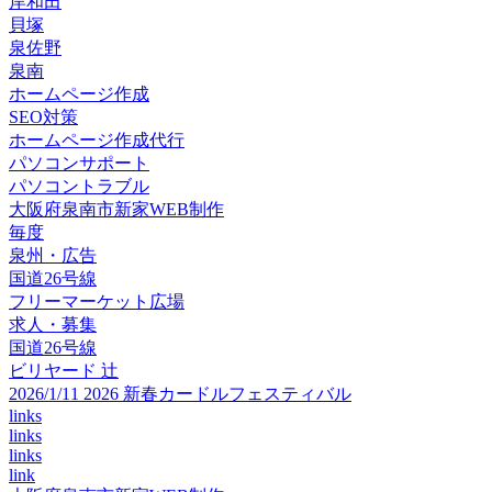
岸和田
貝塚
泉佐野
泉南
ホームページ作成
SEO対策
ホームページ作成代行
パソコンサポート
パソコントラブル
大阪府泉南市新家WEB制作
毎度
泉州・広告
国道26号線
フリーマーケット広場
求人・募集
国道26号線
ビリヤード 辻
2026/1/11 2026 新春カードルフェスティバル
links
links
links
link