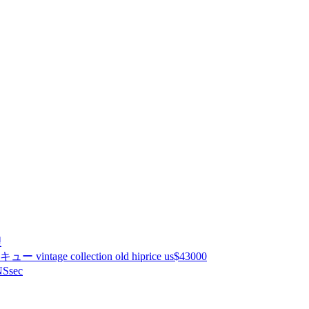
理
ntage collection old hiprice us$43000
Ssec