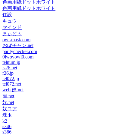
色画用紙ドットホワイト
色画用紙ドットホワイト
住設
キュウ
マインド
まぃどぅ
owl-mask.com
おぼチャン.net
paritychecker.com
0lwovowl0.com
telnum.jp
r-26.net
r26.jp
tel072.jp
tel072.net
web 奴.net
籠.net
奴.net
奴コア
珠玉
k2
s346
s366