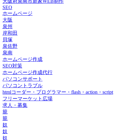
大阪府泉南市新家WEB制作
SEO
ホームページ
大阪
泉州
岸和田
貝塚
泉佐野
泉南
ホームページ作成
SEO対策
ホームページ作成代行
パソコンサポート
パソコントラブル
htmlコーダー・プログラマー・flash・action・script
フリーマーケット広場
求人・募集
籠
籠
奴
奴
奴