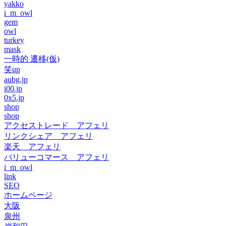
yakko
i_m_owl
gem
owl
turkey
mask
一時的 遷移(仮)
笑up
aubg.jp
i00.jp
0x5.jp
shop
shop
アクセストレード アフェリ
リンクシェア アフェリ
楽天 アフェリ
バリューコマース アフェリ
i_m_owl
link
SEO
ホームページ
大阪
泉州