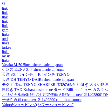
奴
link
link
link
link
link
gem
links
owl
links
turkey
links
mask
links
Yasaka M-50 5inch shear made in japan
ケンズ KENS X47 shear made in japan
天洋 SX 4.5インチ・ K 4インチ TENYO
天洋 DH TENYO DAIRI shear made in japan
モクト 木砥 TENYO SHARPER 木製の砥石 油研ぎ 返り刃処
黒焼き TAD Kohara custom cue タッド Billiards キュー カスタムキュー vi
オリジナル画像 紐づけ 判定依頼 AI紐[cue-cue:r1211402800] DN
一意性通知 cue-cue:r1211402800 canonical source
Yahoo!ショッピング(ヤフー ショッピング)