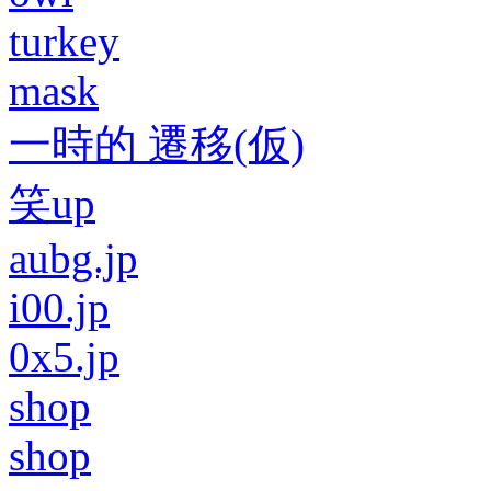
turkey
mask
一時的 遷移(仮)
笑up
aubg.jp
i00.jp
0x5.jp
shop
shop