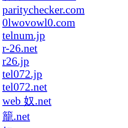
paritychecker.com
0lwovowl0.com
telnum.jp
r-26.net
r26.jp
tel072.jp
tel072.net
web 奴.net
籠.net