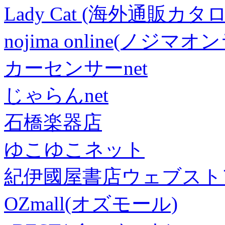
Lady Cat (海外通販カタロ
nojima online(ノジマ
カーセンサーnet
じゃらんnet
石橋楽器店
ゆこゆこネット
紀伊國屋書店ウェブスト
OZmall(オズモール)