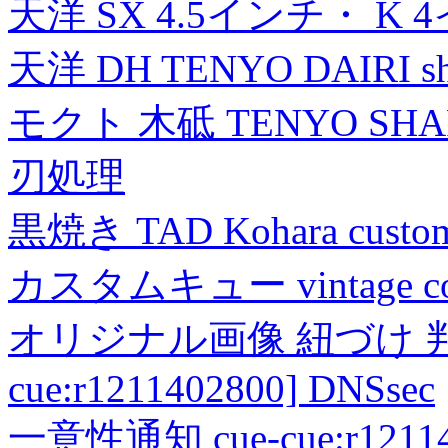
天洋 SX 4.5インチ・ K 
天洋 DH TENYO DAIRI shea
モクト 木砥 TENYO SH
刃処理
黒焼き TAD Kohara custo
カスタムキュー vintage collec
オリジナル画像 紐づけ 判定
cue:r1211402800] DNSsec
一意性通知 cue-cue:r1211402