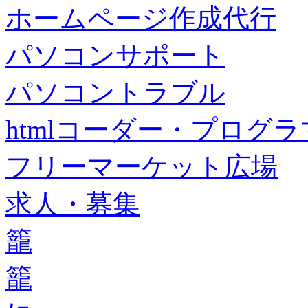
ホームページ作成代行
パソコンサポート
パソコントラブル
htmlコーダー・プログラマー・f
フリーマーケット広場
求人・募集
籠
籠