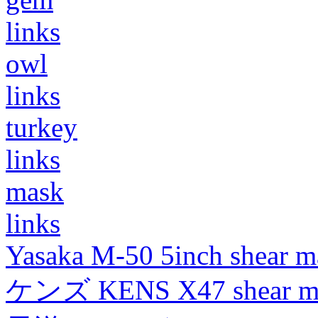
links
owl
links
turkey
links
mask
links
Yasaka M-50 5inch shear m
ケンズ KENS X47 shear mad