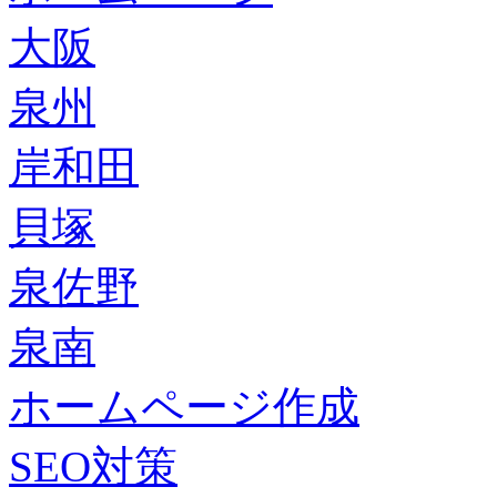
大阪
泉州
岸和田
貝塚
泉佐野
泉南
ホームページ作成
SEO対策