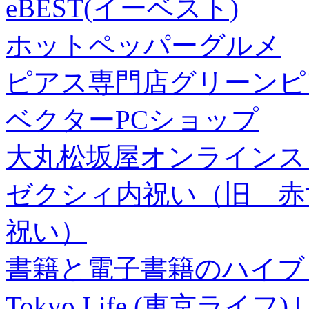
eBEST(イーベスト)
ホットペッパーグルメ
ピアス専門店グリーンピ
ベクターPCショップ
大丸松坂屋オンラインス
ゼクシィ内祝い（旧 赤すぐ×
祝い）
書籍と電子書籍のハイブリ
Tokyo Life (東京ラ