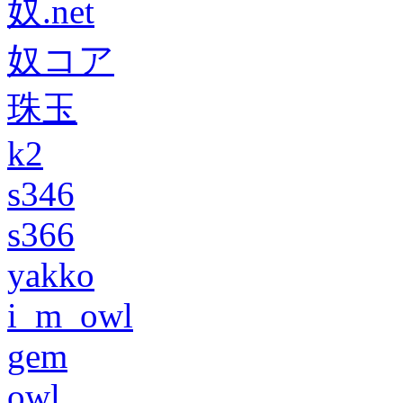
奴.net
奴コア
珠玉
k2
s346
s366
yakko
i_m_owl
gem
owl