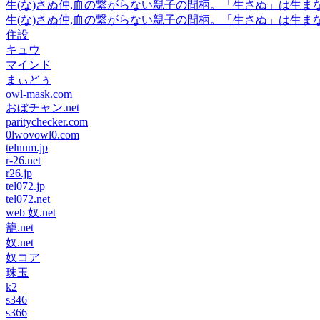
生(な)さぬ仲,血の繋がらない親子の間柄。「生さぬ」は生ま
生(な)さぬ仲,血の繋がらない親子の間柄。「生さぬ」は生ま
住設
キュウ
マインド
まぃどぅ
owl-mask.com
おぼチャン.net
paritychecker.com
0lwovowl0.com
telnum.jp
r-26.net
r26.jp
tel072.jp
tel072.net
web 奴.net
籠.net
奴.net
奴コア
珠玉
k2
s346
s366