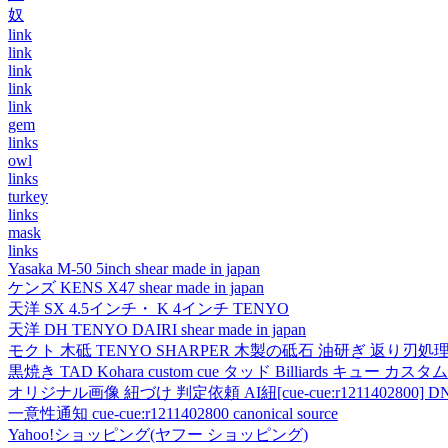
奴
link
link
link
link
link
gem
links
owl
links
turkey
links
mask
links
Yasaka M-50 5inch shear made in japan
ケンズ KENS X47 shear made in japan
天洋 SX 4.5インチ・ K 4インチ TENYO
天洋 DH TENYO DAIRI shear made in japan
モクト 木砥 TENYO SHARPER 木製の砥石 油研ぎ 返り刃処
黒焼き TAD Kohara custom cue タッド Billiards キュー カスタムキュー vi
オリジナル画像 紐づけ 判定依頼 AI紐[cue-cue:r1211402800] DN
一意性通知 cue-cue:r1211402800 canonical source
Yahoo!ショッピング(ヤフー ショッピング)