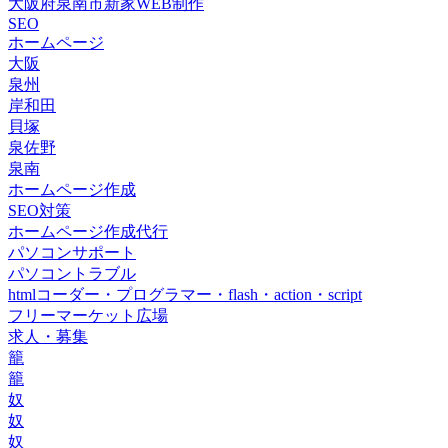
大阪府泉南市新家WEB制作
SEO
ホームページ
大阪
泉州
岸和田
貝塚
泉佐野
泉南
ホームページ作成
SEO対策
ホームページ作成代行
パソコンサポート
パソコントラブル
htmlコーダー・プログラマー・flash・action・script
フリーマーケット広場
求人・募集
籠
籠
奴
奴
奴