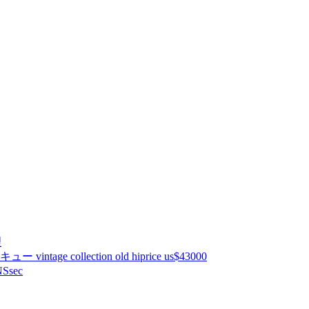
理
ntage collection old hiprice us$43000
Ssec