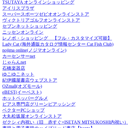
TSUTAYA オンラインショッピング
アイリスプラザ
スーパースポーツゼビオオンラインストア
ヴィクトリアゴルフオンラインストア
セブンネットショッピング
ニッセンオンライン
レノボ・ショッピング 【フル・カスタマイズ可能】
Lady Cat (海外通販カタログ情報センター Cat Fish Club)
nojima online(ノジマオンライン)
カーセンサーnet
じゃらんnet
石橋楽器店
ゆこゆこネット
紀伊國屋書店ウェブストア
OZmall(オズモール)
eBEST(イーベスト)
ホットペッパーグルメ
ピアス専門店グリーンピアッシング
ベクターPCショップ
大丸松坂屋オンラインストア
ゼクシィ内祝い（旧 赤すぐ×ISETAN MITSUKOSHI内祝い