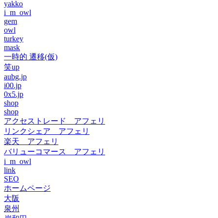
yakko
i_m_owl
gem
owl
turkey
mask
一時的 遷移(仮)
笑up
aubg.jp
i00.jp
0x5.jp
shop
shop
アクセストレード アフェリ
リンクシェア アフェリ
楽天 アフェリ
バリューコマース アフェリ
i_m_owl
link
SEO
ホームページ
大阪
泉州