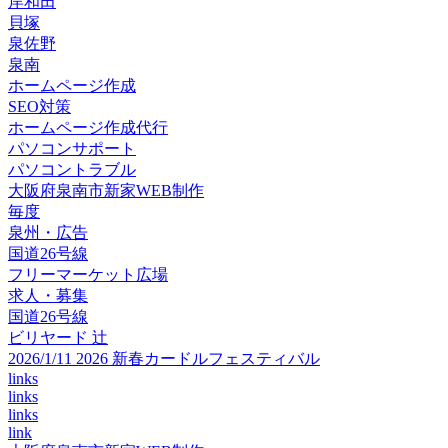
岸和田
貝塚
泉佐野
泉南
ホームページ作成
SEO対策
ホームページ作成代行
パソコンサポート
パソコントラブル
大阪府泉南市新家WEB制作
毎度
泉州・広告
国道26号線
フリーマーケット広場
求人・募集
国道26号線
ビリヤード 辻
2026/1/11 2026 新春カードルフェスティバル
links
links
links
link