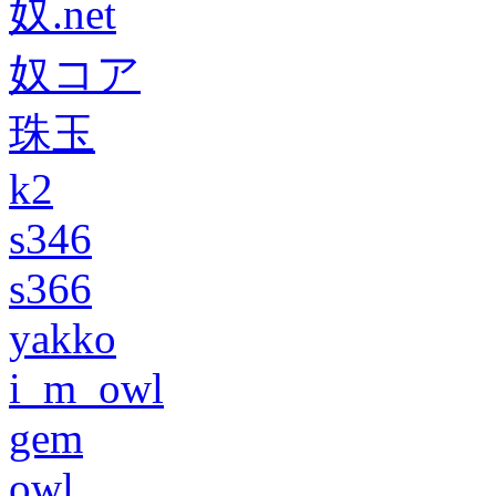
奴.net
奴コア
珠玉
k2
s346
s366
yakko
i_m_owl
gem
owl