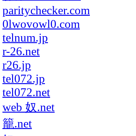
paritychecker.com
0lwovowl0.com
telnum.jp
r-26.net
r26.jp
tel072.jp
tel072.net
web 奴.net
籠.net