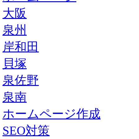
大阪
泉州
岸和田
貝塚
泉佐野
泉南
ホームページ作成
SEO対策