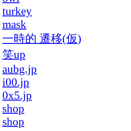
turkey
mask
一時的 遷移(仮)
笑up
aubg.jp
i00.jp
0x5.jp
shop
shop