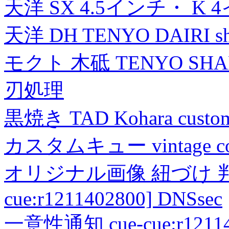
天洋 SX 4.5インチ・ K 
天洋 DH TENYO DAIRI shea
モクト 木砥 TENYO SH
刃処理
黒焼き TAD Kohara custo
カスタムキュー vintage collec
オリジナル画像 紐づけ 判定
cue:r1211402800] DNSsec
一意性通知 cue-cue:r1211402