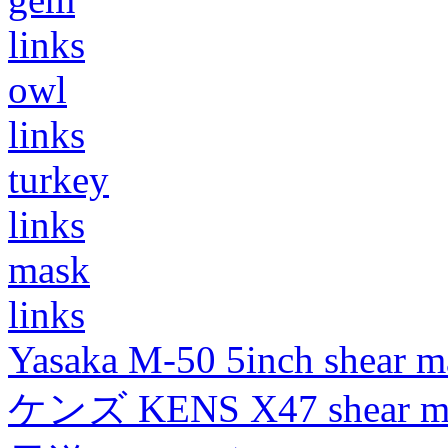
links
owl
links
turkey
links
mask
links
Yasaka M-50 5inch shear m
ケンズ KENS X47 shear mad