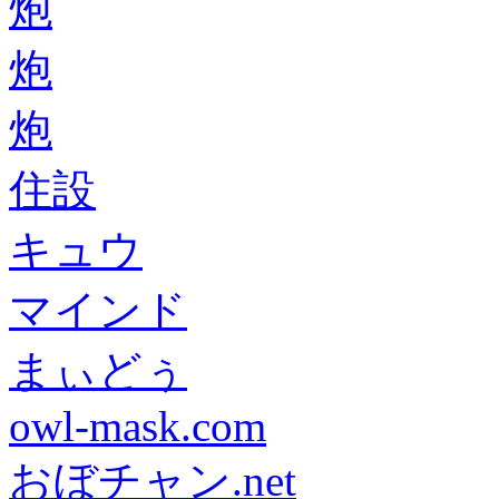
炮
炮
炮
住設
キュウ
マインド
まぃどぅ
owl-mask.com
おぼチャン.net