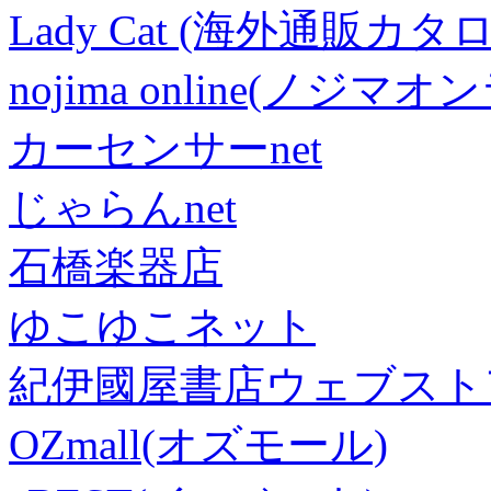
Lady Cat (海外通販カタロ
nojima online(ノジマ
カーセンサーnet
じゃらんnet
石橋楽器店
ゆこゆこネット
紀伊國屋書店ウェブスト
OZmall(オズモール)