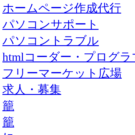
ホームページ作成代行
パソコンサポート
パソコントラブル
htmlコーダー・プログラマー・f
フリーマーケット広場
求人・募集
籠
籠