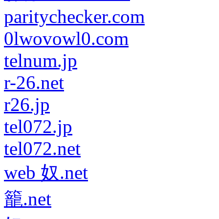
paritychecker.com
0lwovowl0.com
telnum.jp
r-26.net
r26.jp
tel072.jp
tel072.net
web 奴.net
籠.net