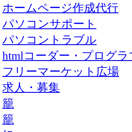
ホームページ作成代行
パソコンサポート
パソコントラブル
htmlコーダー・プログラマー・f
フリーマーケット広場
求人・募集
籠
籠