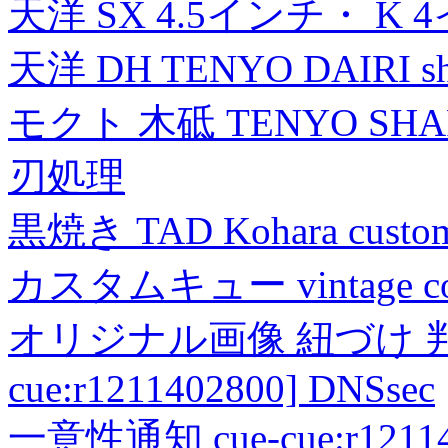
天洋 SX 4.5インチ・ K 
天洋 DH TENYO DAIRI shea
モクト 木砥 TENYO SH
刃処理
黒焼き TAD Kohara custo
カスタムキュー vintage collec
オリジナル画像 紐づけ 判定
cue:r1211402800] DNSsec
一意性通知 cue-cue:r1211402