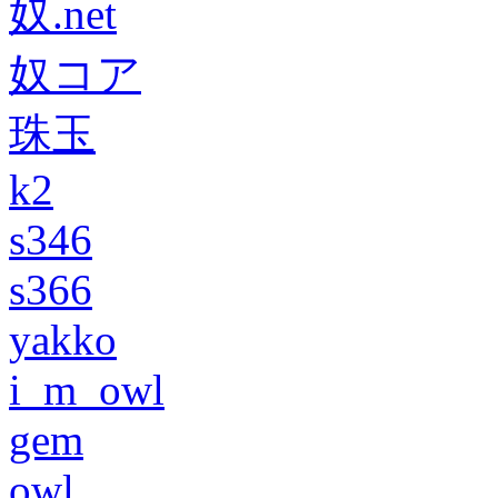
奴.net
奴コア
珠玉
k2
s346
s366
yakko
i_m_owl
gem
owl