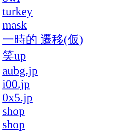
turkey
mask
一時的 遷移(仮)
笑up
aubg.jp
i00.jp
0x5.jp
shop
shop