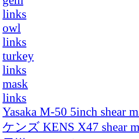
links
owl
links
turkey
links
mask
links
Yasaka M-50 5inch shear m
ケンズ KENS X47 shear mad