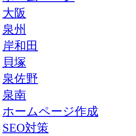
大阪
泉州
岸和田
貝塚
泉佐野
泉南
ホームページ作成
SEO対策