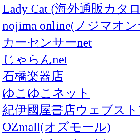
Lady Cat (海外通販カタロ
nojima online(ノジマ
カーセンサーnet
じゃらんnet
石橋楽器店
ゆこゆこネット
紀伊國屋書店ウェブスト
OZmall(オズモール)