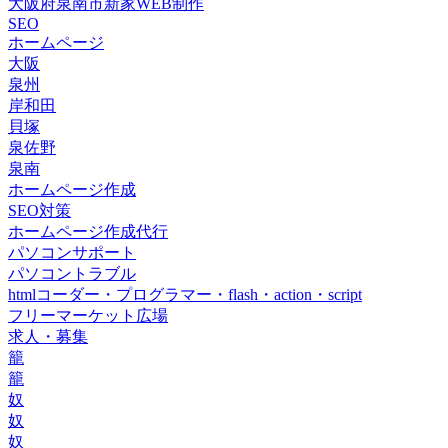
大阪府泉南市新家WEB制作
SEO
ホームページ
大阪
泉州
岸和田
貝塚
泉佐野
泉南
ホームページ作成
SEO対策
ホームページ作成代行
パソコンサポート
パソコントラブル
htmlコーダー・プログラマー・flash・action・script
フリーマーケット広場
求人・募集
籠
籠
奴
奴
奴