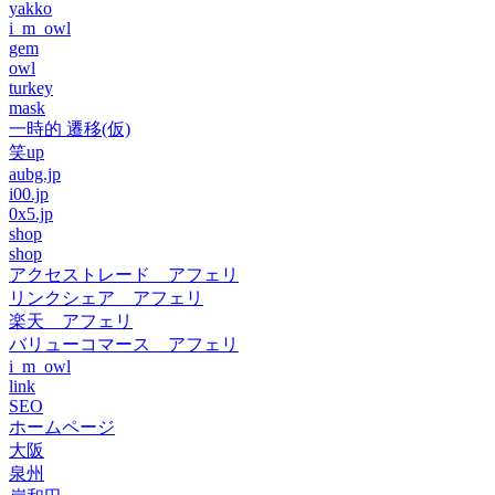
yakko
i_m_owl
gem
owl
turkey
mask
一時的 遷移(仮)
笑up
aubg.jp
i00.jp
0x5.jp
shop
shop
アクセストレード アフェリ
リンクシェア アフェリ
楽天 アフェリ
バリューコマース アフェリ
i_m_owl
link
SEO
ホームページ
大阪
泉州