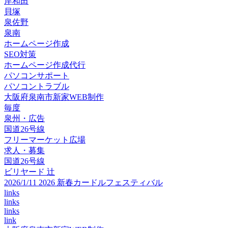
岸和田
貝塚
泉佐野
泉南
ホームページ作成
SEO対策
ホームページ作成代行
パソコンサポート
パソコントラブル
大阪府泉南市新家WEB制作
毎度
泉州・広告
国道26号線
フリーマーケット広場
求人・募集
国道26号線
ビリヤード 辻
2026/1/11 2026 新春カードルフェスティバル
links
links
links
link