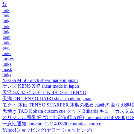
奴
link
link
link
link
link
gem
links
owl
links
turkey
links
mask
links
Yasaka M-50 5inch shear made in japan
ケンズ KENS X47 shear made in japan
天洋 SX 4.5インチ・ K 4インチ TENYO
天洋 DH TENYO DAIRI shear made in japan
モクト 木砥 TENYO SHARPER 木製の砥石 油研ぎ 返り刃処
黒焼き TAD Kohara custom cue タッド Billiards キュー カスタムキュー vi
オリジナル画像 紐づけ 判定依頼 AI紐[cue-cue:r1211402800] DN
一意性通知 cue-cue:r1211402800 canonical source
Yahoo!ショッピング(ヤフー ショッピング)