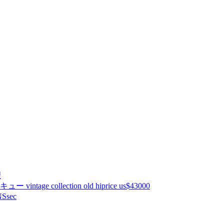
理
ntage collection old hiprice us$43000
Ssec