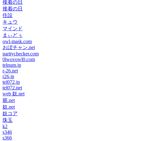
接着の日
接着の日
住設
キュウ
マインド
まぃどぅ
owl-mask.com
おぼチャン.net
paritychecker.com
0lwovowl0.com
telnum.jp
r-26.net
r26.jp
tel072.jp
tel072.net
web 奴.net
籠.net
奴.net
奴コア
珠玉
k2
s346
s366