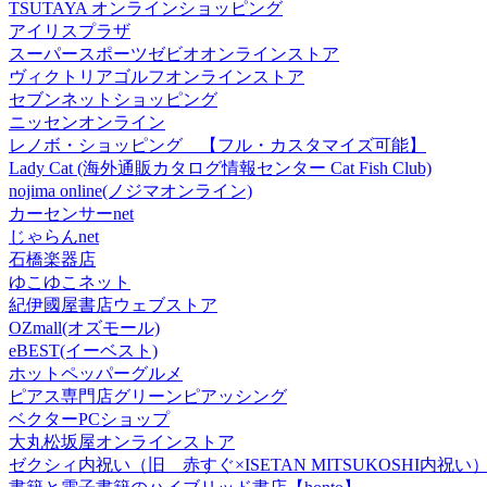
TSUTAYA オンラインショッピング
アイリスプラザ
スーパースポーツゼビオオンラインストア
ヴィクトリアゴルフオンラインストア
セブンネットショッピング
ニッセンオンライン
レノボ・ショッピング 【フル・カスタマイズ可能】
Lady Cat (海外通販カタログ情報センター Cat Fish Club)
nojima online(ノジマオンライン)
カーセンサーnet
じゃらんnet
石橋楽器店
ゆこゆこネット
紀伊國屋書店ウェブストア
OZmall(オズモール)
eBEST(イーベスト)
ホットペッパーグルメ
ピアス専門店グリーンピアッシング
ベクターPCショップ
大丸松坂屋オンラインストア
ゼクシィ内祝い（旧 赤すぐ×ISETAN MITSUKOSHI内祝い