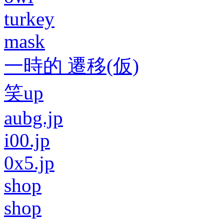
turkey
mask
一時的 遷移(仮)
笑up
aubg.jp
i00.jp
0x5.jp
shop
shop