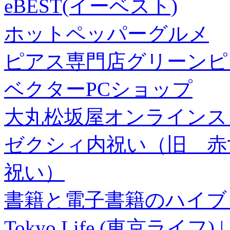
eBEST(イーベスト)
ホットペッパーグルメ
ピアス専門店グリーンピ
ベクターPCショップ
大丸松坂屋オンラインス
ゼクシィ内祝い（旧 赤すぐ×
祝い）
書籍と電子書籍のハイブリ
Tokyo Life (東京ラ