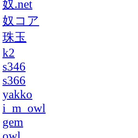
奴.net
奴コア
珠玉
k2
s346
s366
yakko
i_m_owl
gem
owl