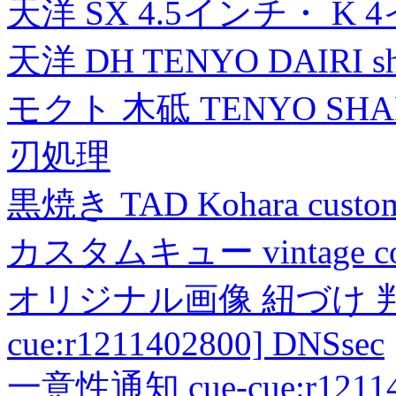
天洋 SX 4.5インチ・ K 
天洋 DH TENYO DAIRI shea
モクト 木砥 TENYO SH
刃処理
黒焼き TAD Kohara custo
カスタムキュー vintage collec
オリジナル画像 紐づけ 判定
cue:r1211402800] DNSsec
一意性通知 cue-cue:r1211402