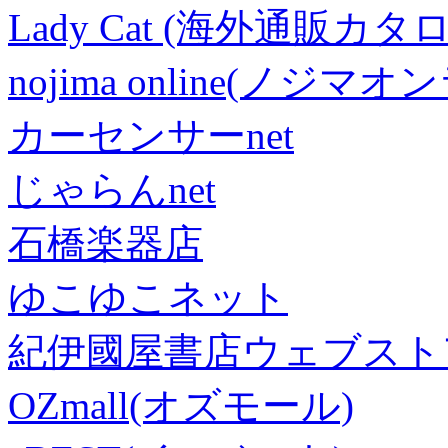
Lady Cat (海外通販カタロ
nojima online(ノジマ
カーセンサーnet
じゃらんnet
石橋楽器店
ゆこゆこネット
紀伊國屋書店ウェブスト
OZmall(オズモール)