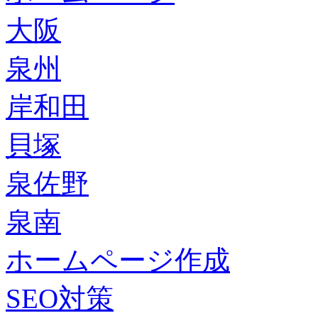
大阪
泉州
岸和田
貝塚
泉佐野
泉南
ホームページ作成
SEO対策