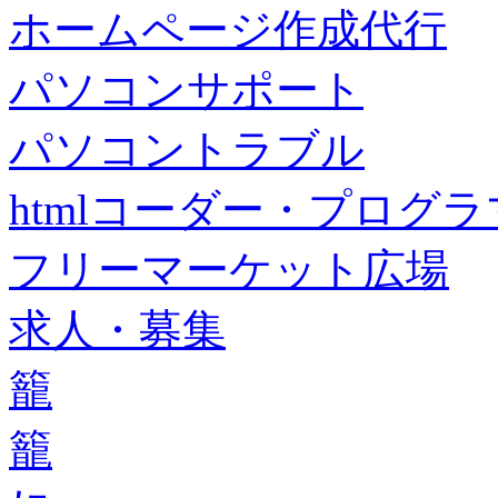
ホームページ作成代行
パソコンサポート
パソコントラブル
htmlコーダー・プログラマー・f
フリーマーケット広場
求人・募集
籠
籠