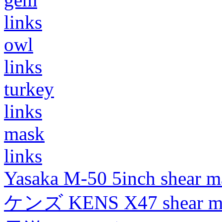
links
owl
links
turkey
links
mask
links
Yasaka M-50 5inch shear m
ケンズ KENS X47 shear mad