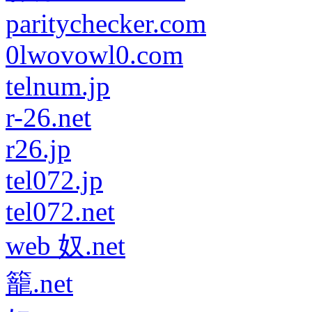
paritychecker.com
0lwovowl0.com
telnum.jp
r-26.net
r26.jp
tel072.jp
tel072.net
web 奴.net
籠.net