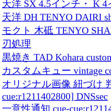
天洋 SX 4.5インチ・ K 
天洋 DH TENYO DAIRI shea
モクト 木砥 TENYO SH
刃処理
黒焼き TAD Kohara custo
カスタムキュー vintage collec
オリジナル画像 紐づけ 判定
cue:r1211402800] DNSsec
一意性通知 cue-cue:r1211402