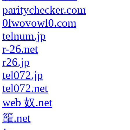
paritychecker.com
0lwovowl0.com
telnum.jp
r-26.net
r26.jp
tel072.jp
tel072.net
web 奴.net
籠.net