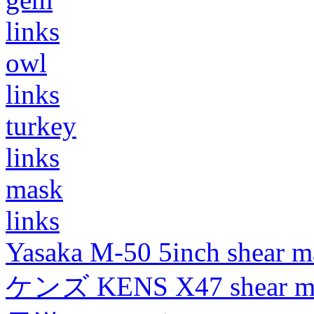
links
owl
links
turkey
links
mask
links
Yasaka M-50 5inch shear m
ケンズ KENS X47 shear mad