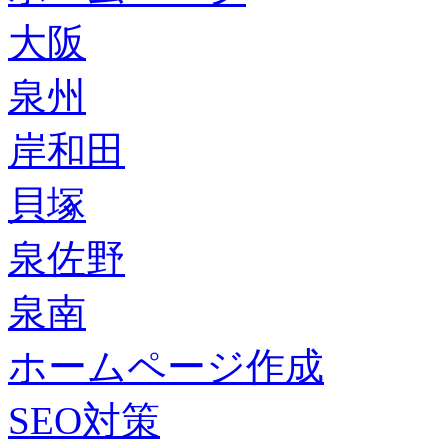
大阪
泉州
岸和田
貝塚
泉佐野
泉南
ホームページ作成
SEO対策