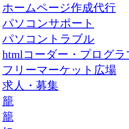
ホームページ作成代行
パソコンサポート
パソコントラブル
htmlコーダー・プログラマー・f
フリーマーケット広場
求人・募集
籠
籠