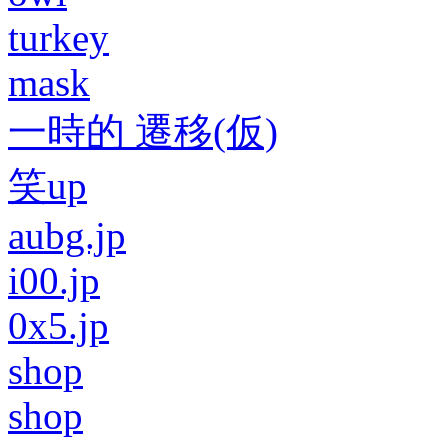
turkey
mask
一時的 遷移(仮)
笑up
aubg.jp
i00.jp
0x5.jp
shop
shop