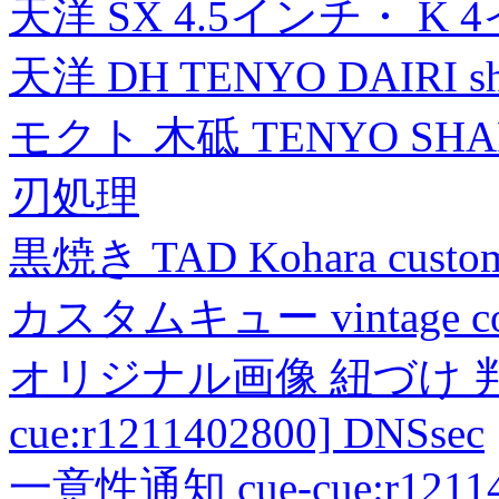
天洋 SX 4.5インチ・ K 
天洋 DH TENYO DAIRI shea
モクト 木砥 TENYO SH
刃処理
黒焼き TAD Kohara custo
カスタムキュー vintage collec
オリジナル画像 紐づけ 判定
cue:r1211402800] DNSsec
一意性通知 cue-cue:r1211402