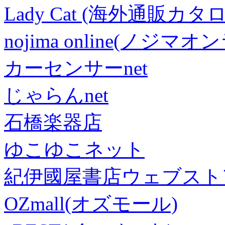
Lady Cat (海外通販カタロ
nojima online(ノジマ
カーセンサーnet
じゃらんnet
石橋楽器店
ゆこゆこネット
紀伊國屋書店ウェブスト
OZmall(オズモール)