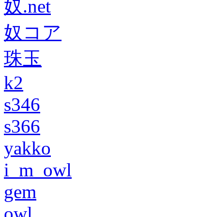
奴.net
奴コア
珠玉
k2
s346
s366
yakko
i_m_owl
gem
owl