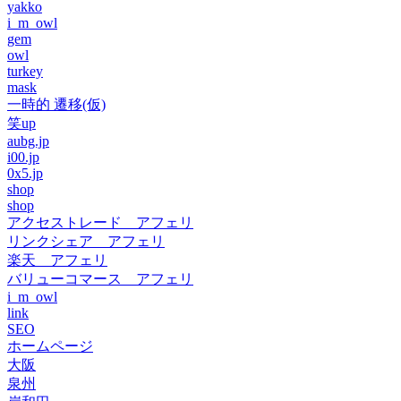
yakko
i_m_owl
gem
owl
turkey
mask
一時的 遷移(仮)
笑up
aubg.jp
i00.jp
0x5.jp
shop
shop
アクセストレード アフェリ
リンクシェア アフェリ
楽天 アフェリ
バリューコマース アフェリ
i_m_owl
link
SEO
ホームページ
大阪
泉州