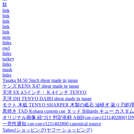
奴
link
link
link
link
link
gem
links
owl
links
turkey
links
mask
links
Yasaka M-50 5inch shear made in japan
ケンズ KENS X47 shear made in japan
天洋 SX 4.5インチ・ K 4インチ TENYO
天洋 DH TENYO DAIRI shear made in japan
モクト 木砥 TENYO SHARPER 木製の砥石 油研ぎ 返り刃処
黒焼き TAD Kohara custom cue タッド Billiards キュー カスタムキュー vi
オリジナル画像 紐づけ 判定依頼 AI紐[cue-cue:r1211402800] DN
一意性通知 cue-cue:r1211402800 canonical source
Yahoo!ショッピング(ヤフー ショッピング)