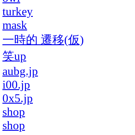
turkey
mask
一時的 遷移(仮)
笑up
aubg.jp
i00.jp
0x5.jp
shop
shop