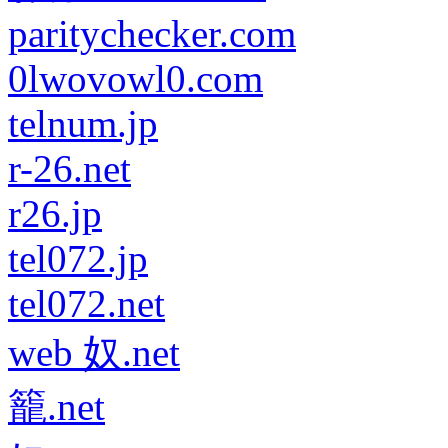
paritychecker.com
0lwovowl0.com
telnum.jp
r-26.net
r26.jp
tel072.jp
tel072.net
web 奴.net
籠.net