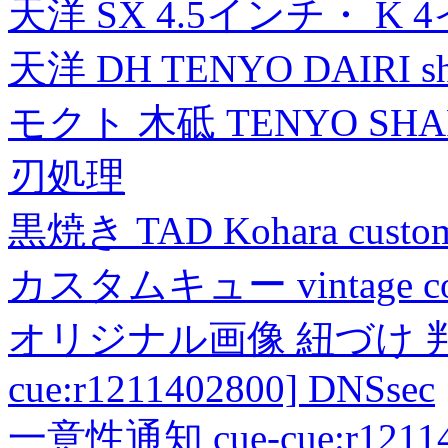
天洋 SX 4.5インチ・ K 
天洋 DH TENYO DAIRI shea
モクト 木砥 TENYO SH
刃処理
黒焼き TAD Kohara custo
カスタムキュー vintage collec
オリジナル画像 紐づけ 判定
cue:r1211402800] DNSsec
一意性通知 cue-cue:r1211402