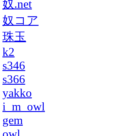
奴.net
奴コア
珠玉
k2
s346
s366
yakko
i_m_owl
gem
owl