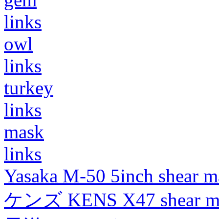
links
owl
links
turkey
links
mask
links
Yasaka M-50 5inch shear m
ケンズ KENS X47 shear mad