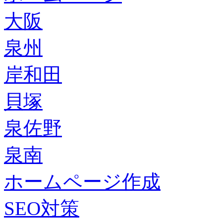
大阪
泉州
岸和田
貝塚
泉佐野
泉南
ホームページ作成
SEO対策