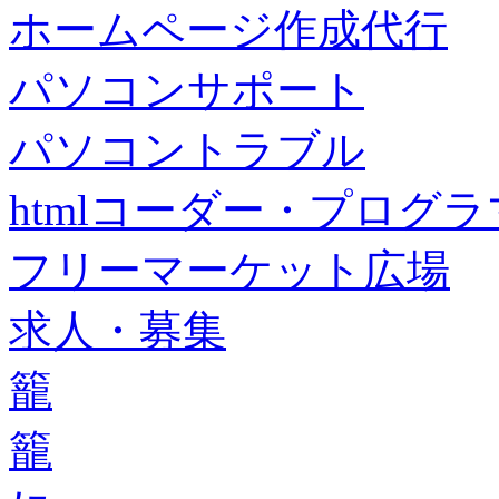
ホームページ作成代行
パソコンサポート
パソコントラブル
htmlコーダー・プログラマー・f
フリーマーケット広場
求人・募集
籠
籠