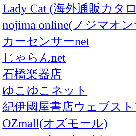
Lady Cat (海外通販カタロ
nojima online(ノジマ
カーセンサーnet
じゃらんnet
石橋楽器店
ゆこゆこネット
紀伊國屋書店ウェブスト
OZmall(オズモール)