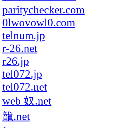
paritychecker.com
0lwovowl0.com
telnum.jp
r-26.net
r26.jp
tel072.jp
tel072.net
web 奴.net
籠.net