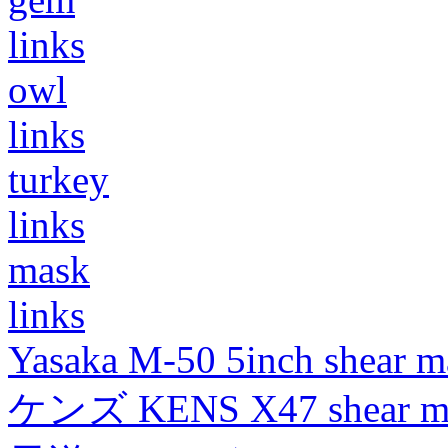
links
owl
links
turkey
links
mask
links
Yasaka M-50 5inch shear m
ケンズ KENS X47 shear mad