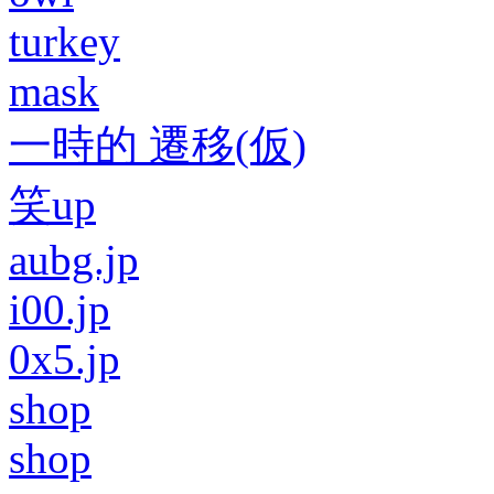
turkey
mask
一時的 遷移(仮)
笑up
aubg.jp
i00.jp
0x5.jp
shop
shop