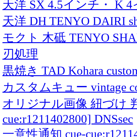
天洋 SX 4.5インチ・ K 
天洋 DH TENYO DAIRI shea
モクト 木砥 TENYO SH
刃処理
黒焼き TAD Kohara custo
カスタムキュー vintage collec
オリジナル画像 紐づけ 判定
cue:r1211402800] DNSsec
一意性通知 cue-cue:r1211402