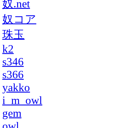
奴.net
奴コア
珠玉
k2
s346
s366
yakko
i_m_owl
gem
owl