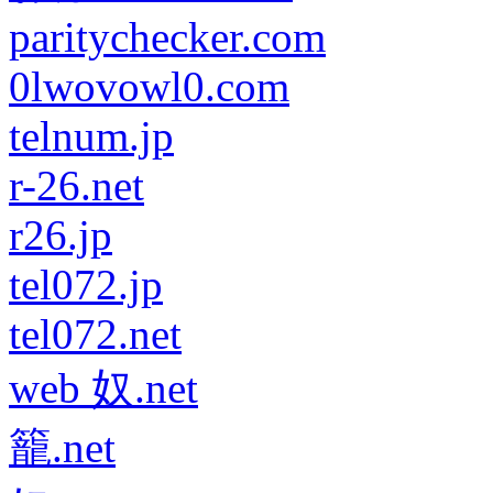
paritychecker.com
0lwovowl0.com
telnum.jp
r-26.net
r26.jp
tel072.jp
tel072.net
web 奴.net
籠.net