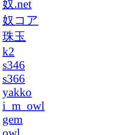
奴.net
奴コア
珠玉
k2
s346
s366
yakko
i_m_owl
gem
owl