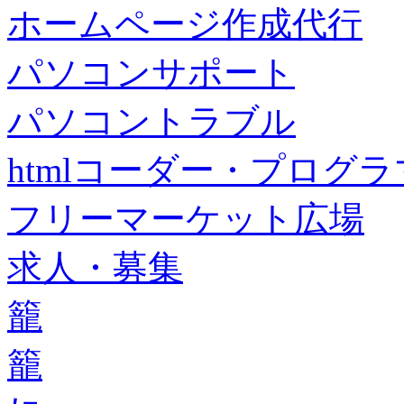
ホームページ作成代行
パソコンサポート
パソコントラブル
htmlコーダー・プログラマー・f
フリーマーケット広場
求人・募集
籠
籠