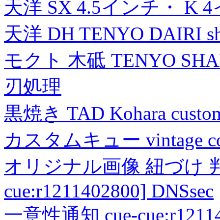
天洋 SX 4.5インチ・ K 
天洋 DH TENYO DAIRI shea
モクト 木砥 TENYO SH
刃処理
黒焼き TAD Kohara custo
カスタムキュー vintage collec
オリジナル画像 紐づけ 判定
cue:r1211402800] DNSsec
一意性通知 cue-cue:r1211402