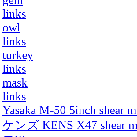
links
owl
links
turkey
links
mask
links
Yasaka M-50 5inch shear m
ケンズ KENS X47 shear mad