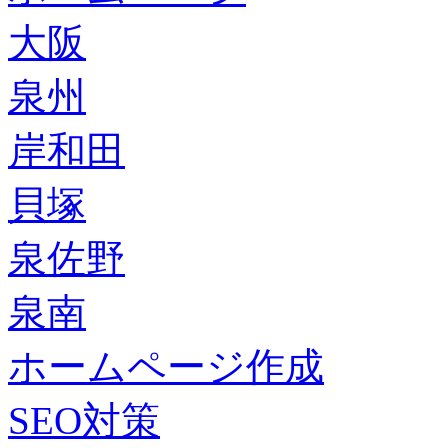
大阪
泉州
岸和田
貝塚
泉佐野
泉南
ホームページ作成
SEO対策