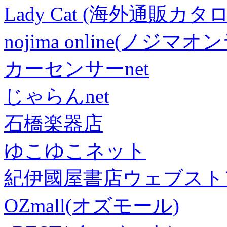
Lady Cat (海外通販カタロ
nojima online(ノジマ
カーセンサーnet
じゃらんnet
石橋楽器店
ゆこゆこネット
紀伊國屋書店ウェブスト
OZmall(オズモール)