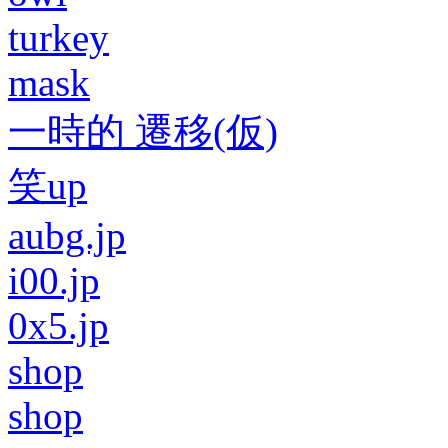
turkey
mask
一時的 遷移(仮)
笑up
aubg.jp
i00.jp
0x5.jp
shop
shop