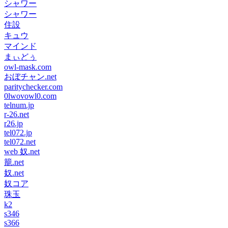
シャワー
シャワー
住設
キュウ
マインド
まぃどぅ
owl-mask.com
おぼチャン.net
paritychecker.com
0lwovowl0.com
telnum.jp
r-26.net
r26.jp
tel072.jp
tel072.net
web 奴.net
籠.net
奴.net
奴コア
珠玉
k2
s346
s366