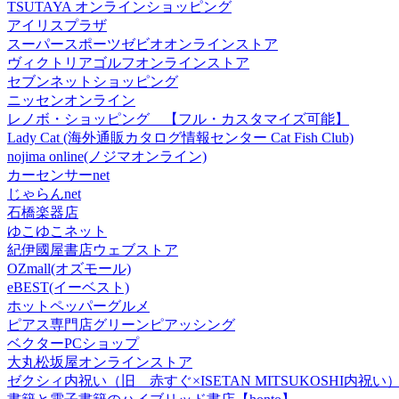
TSUTAYA オンラインショッピング
アイリスプラザ
スーパースポーツゼビオオンラインストア
ヴィクトリアゴルフオンラインストア
セブンネットショッピング
ニッセンオンライン
レノボ・ショッピング 【フル・カスタマイズ可能】
Lady Cat (海外通販カタログ情報センター Cat Fish Club)
nojima online(ノジマオンライン)
カーセンサーnet
じゃらんnet
石橋楽器店
ゆこゆこネット
紀伊國屋書店ウェブストア
OZmall(オズモール)
eBEST(イーベスト)
ホットペッパーグルメ
ピアス専門店グリーンピアッシング
ベクターPCショップ
大丸松坂屋オンラインストア
ゼクシィ内祝い（旧 赤すぐ×ISETAN MITSUKOSHI内祝い