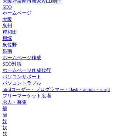
大阪府泉南市新家WEB制作
SEO
ホームページ
大阪
泉州
岸和田
貝塚
泉佐野
泉南
ホームページ作成
SEO対策
ホームページ作成代行
パソコンサポート
パソコントラブル
htmlコーダー・プログラマー・flash・action・script
フリーマーケット広場
求人・募集
籠
籠
奴
奴
奴