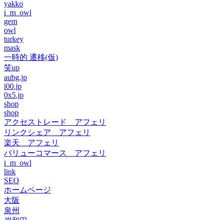
yakko
i_m_owl
gem
owl
turkey
mask
一時的 遷移(仮)
笑up
aubg.jp
i00.jp
0x5.jp
shop
shop
アクセストレード アフェリ
リンクシェア アフェリ
楽天 アフェリ
バリューコマース アフェリ
i_m_owl
link
SEO
ホームページ
大阪
泉州