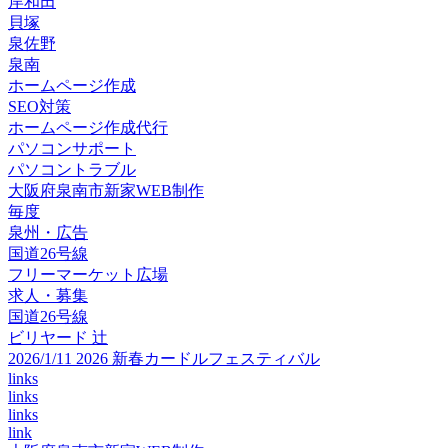
岸和田
貝塚
泉佐野
泉南
ホームページ作成
SEO対策
ホームページ作成代行
パソコンサポート
パソコントラブル
大阪府泉南市新家WEB制作
毎度
泉州・広告
国道26号線
フリーマーケット広場
求人・募集
国道26号線
ビリヤード 辻
2026/1/11 2026 新春カードルフェスティバル
links
links
links
link