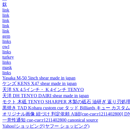
奴
link
link
link
link
link
gem
links
owl
links
turkey
links
mask
links
Yasaka M-50 5inch shear made in japan
ケンズ KENS X47 shear made in japan
天洋 SX 4.5インチ・ K 4インチ TENYO
天洋 DH TENYO DAIRI shear made in japan
モクト 木砥 TENYO SHARPER 木製の砥石 油研ぎ 返り刃処
黒焼き TAD Kohara custom cue タッド Billiards キュー カスタムキュー vi
オリジナル画像 紐づけ 判定依頼 AI紐[cue-cue:r1211402800] DN
一意性通知 cue-cue:r1211402800 canonical source
Yahoo!ショッピング(ヤフー ショッピング)