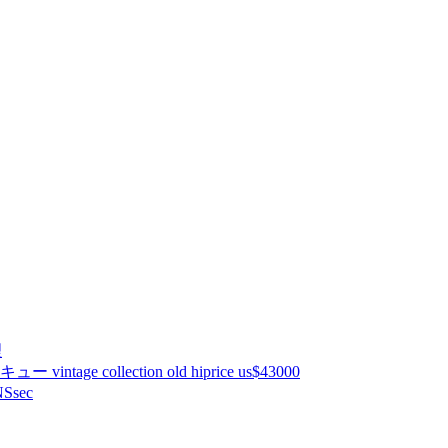
理
ntage collection old hiprice us$43000
Ssec