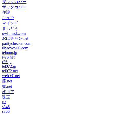
ザックカバー
ザックカバー
住設
キュウ
マインド
まぃどぅ
owl-mask.com
おぼチャン.net
paritychecker.com
0lwovowl0.com
telnum.jp
r-26.net
r26.jp
tel072.jp
tel072.net
web 奴.net
籠.net
奴.net
奴コア
珠玉
k2
s346
s366