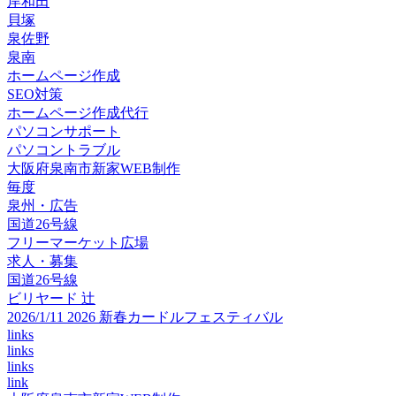
岸和田
貝塚
泉佐野
泉南
ホームページ作成
SEO対策
ホームページ作成代行
パソコンサポート
パソコントラブル
大阪府泉南市新家WEB制作
毎度
泉州・広告
国道26号線
フリーマーケット広場
求人・募集
国道26号線
ビリヤード 辻
2026/1/11 2026 新春カードルフェスティバル
links
links
links
link