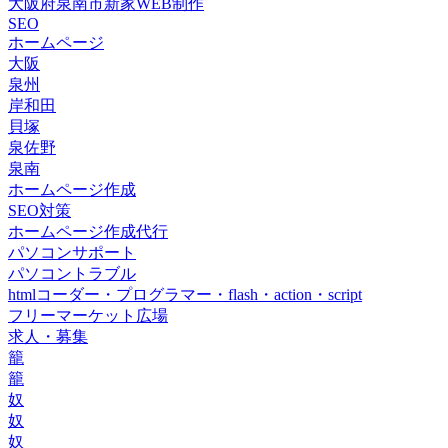
大阪府泉南市新家WEB制作
SEO
ホームページ
大阪
泉州
岸和田
貝塚
泉佐野
泉南
ホームページ作成
SEO対策
ホームページ作成代行
パソコンサポート
パソコントラブル
htmlコーダー・プログラマー・flash・action・script
フリーマーケット広場
求人・募集
籠
籠
奴
奴
奴