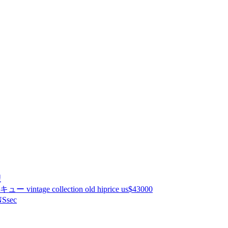
理
ntage collection old hiprice us$43000
Ssec