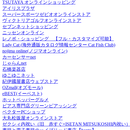
TSUTAYA オンラインショッピング
アイリスプラザ
スーパースポーツゼビオオンラインストア
ヴィクトリアゴルフオンラインストア
セブンネットショッピング
ニッセンオンライン
レノボ・ショッピング 【フル・カスタマイズ可能】
Lady Cat (海外通販カタログ情報センター Cat Fish Club)
nojima online(ノジマオンライン)
カーセンサーnet
じゃらんnet
石橋楽器店
ゆこゆこネット
紀伊國屋書店ウェブストア
OZmall(オズモール)
eBEST(イーベスト)
ホットペッパーグルメ
ピアス専門店グリーンピアッシング
ベクターPCショップ
大丸松坂屋オンラインストア
ゼクシィ内祝い（旧 赤すぐ×ISETAN MITSUKOSHI内祝い