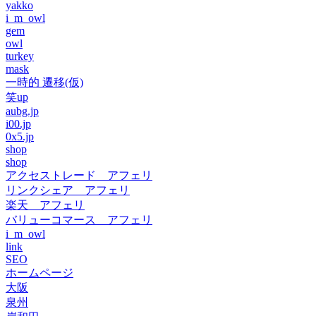
yakko
i_m_owl
gem
owl
turkey
mask
一時的 遷移(仮)
笑up
aubg.jp
i00.jp
0x5.jp
shop
shop
アクセストレード アフェリ
リンクシェア アフェリ
楽天 アフェリ
バリューコマース アフェリ
i_m_owl
link
SEO
ホームページ
大阪
泉州