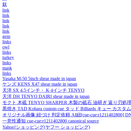
奴
link
link
link
link
link
gem
links
owl
links
turkey
links
mask
links
Yasaka M-50 5inch shear made in japan
ケンズ KENS X47 shear made in japan
天洋 SX 4.5インチ・ K 4インチ TENYO
天洋 DH TENYO DAIRI shear made in japan
モクト 木砥 TENYO SHARPER 木製の砥石 油研ぎ 返り刃処
黒焼き TAD Kohara custom cue タッド Billiards キュー カスタムキュー vi
オリジナル画像 紐づけ 判定依頼 AI紐[cue-cue:r1211402800] DN
一意性通知 cue-cue:r1211402800 canonical source
Yahoo!ショッピング(ヤフー ショッピング)