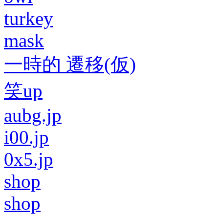
turkey
mask
一時的 遷移(仮)
笑up
aubg.jp
i00.jp
0x5.jp
shop
shop