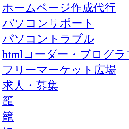
ホームページ作成代行
パソコンサポート
パソコントラブル
htmlコーダー・プログラマー・f
フリーマーケット広場
求人・募集
籠
籠