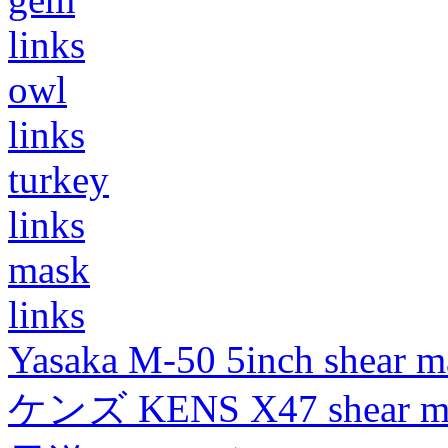
links
owl
links
turkey
links
mask
links
Yasaka M-50 5inch shear m
ケンズ KENS X47 shear mad