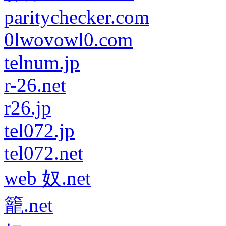
paritychecker.com
0lwovowl0.com
telnum.jp
r-26.net
r26.jp
tel072.jp
tel072.net
web 奴.net
籠.net