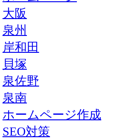
大阪
泉州
岸和田
貝塚
泉佐野
泉南
ホームページ作成
SEO対策