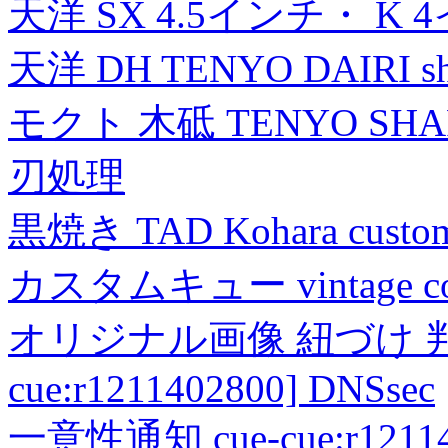
天洋 SX 4.5インチ・ K 
天洋 DH TENYO DAIRI shea
モクト 木砥 TENYO SH
刃処理
黒焼き TAD Kohara custo
カスタムキュー vintage collec
オリジナル画像 紐づけ 判定
cue:r1211402800] DNSsec
一意性通知 cue-cue:r1211402