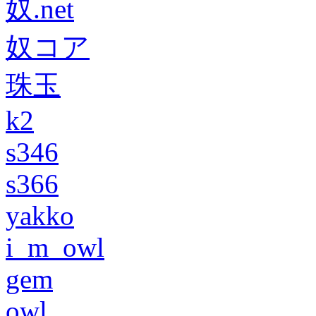
奴.net
奴コア
珠玉
k2
s346
s366
yakko
i_m_owl
gem
owl