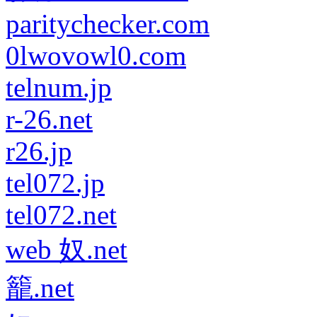
paritychecker.com
0lwovowl0.com
telnum.jp
r-26.net
r26.jp
tel072.jp
tel072.net
web 奴.net
籠.net