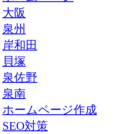
大阪
泉州
岸和田
貝塚
泉佐野
泉南
ホームページ作成
SEO対策