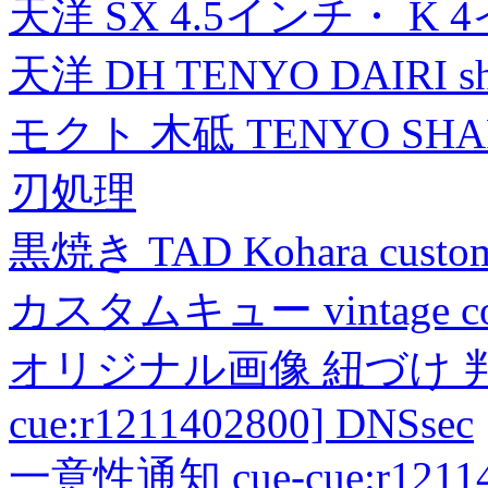
天洋 SX 4.5インチ・ K 
天洋 DH TENYO DAIRI shea
モクト 木砥 TENYO SH
刃処理
黒焼き TAD Kohara custo
カスタムキュー vintage collec
オリジナル画像 紐づけ 判定
cue:r1211402800] DNSsec
一意性通知 cue-cue:r1211402