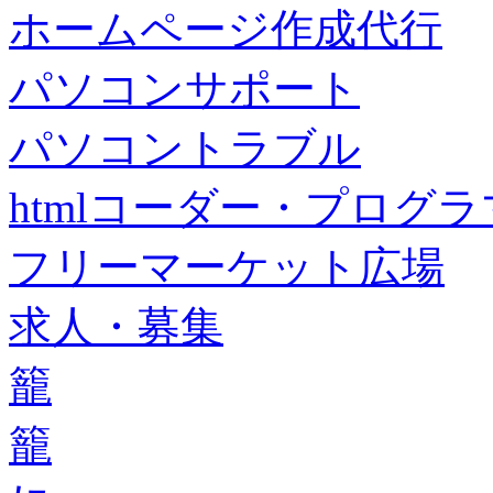
ホームページ作成代行
パソコンサポート
パソコントラブル
htmlコーダー・プログラマー・f
フリーマーケット広場
求人・募集
籠
籠