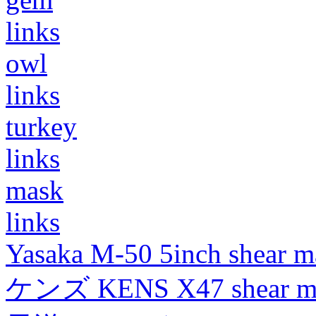
links
owl
links
turkey
links
mask
links
Yasaka M-50 5inch shear m
ケンズ KENS X47 shear mad