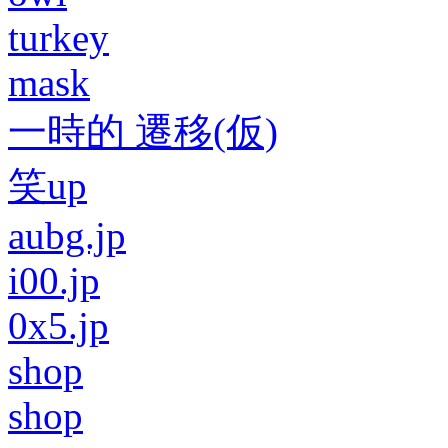
turkey
mask
一時的 遷移(仮)
笑up
aubg.jp
i00.jp
0x5.jp
shop
shop