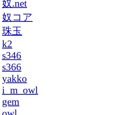
奴.net
奴コア
珠玉
k2
s346
s366
yakko
i_m_owl
gem
owl